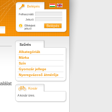
Belépés
Felhasználó:
Jelszó:
Elfelejtett
jelszó
Szűrés
Alkategóriák
Márka
Szín
Gyorszár jellege
Nyeregvázcső átmérője
alálat
Kosár
A kosár üres.