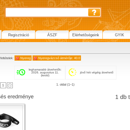
Regisztráció
ÁSZF
Elérhetőségeink
GYIK
g
feltételek:
Nyereg
Nyeregvázcső átmérője: 40.0
leghamarabb átvehetők:
2026. augusztus 11.
jövő hét végéig átvehető
(kedd)
1. oldal (1–1)
sés eredménye
1 db t