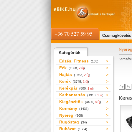
+36 70 527 59 95
Csomagkövetés
Nyere
Kategóriák
Keresési 
Edzés, Fitness
(103)
Fék
(1968,
2 új
)
Hajtás
(1963,
2 új
)
Kerék
(3745,
1 új
)
Kerékpár
(800,
1 új
)
Karbantartás
(1913,
1 új
)
Kere
Kiegészítők
(4460,
8 új
)
Kormány
(1431)
Nyereg
(808)
Rugóstag
(34)
Ruházat
(1584)