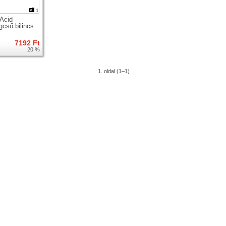
1
Acid
gcső bilincs
7192 Ft
20 %
1. oldal (1–1)