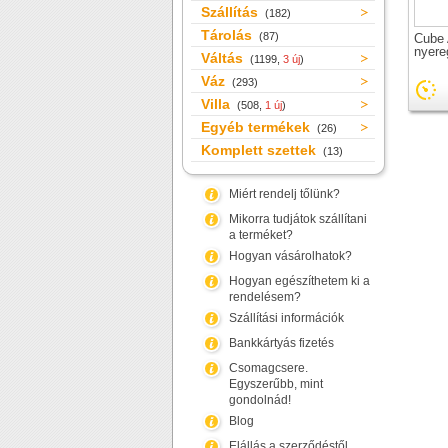
Szállítás
(182)
Tárolás
(87)
Cube 
nyere
Váltás
(1199,
3 új
)
Váz
(293)
Villa
(508,
1 új
)
Egyéb termékek
(26)
Komplett szettek
(13)
Miért rendelj tőlünk?
Mikorra tudjátok szállítani
a terméket?
Hogyan vásárolhatok?
Hogyan egészíthetem ki a
rendelésem?
Szállítási információk
Bankkártyás fizetés
Csomagcsere.
Egyszerűbb, mint
gondolnád!
Blog
Elállás a szerződéstől