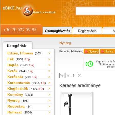
+36 70 527 59 95
Csomagkövetés
Regisztráció
Á
Nyereg
Kategóriák
Keresési feltételek:
Nyereg
Hossz:
Edzés, Fitness
(103)
Fék
(1968,
2 új
)
leghamarabb át
2026. augusz
Hajtás
(1963,
2 új
)
(kedd)
Kerék
(3746,
1 új
)
Kerékpár
(799,
1 új
)
Karbantartás
(1913,
1 új
)
Keresés eredménye
Kiegészítők
(4460,
8 új
)
Kormány
(1431)
Nyereg
(808)
Rugóstag
(34)
Ruházat
(1584)