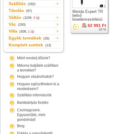
Szállítás
(182)
1
Tárolás
(87)
Merida Expert TR
belső
Váltás
(1199,
3 új
)
bowdenvezérlésű
dropper nyeregcső
Váz
(293)
62 991 Ft
10 %
Villa
(508,
1 új
)
Egyéb termékek
(26)
Komplett szettek
(13)
Miért rendelj tőlünk?
Mikorra tudjátok szállítani
a terméket?
Hogyan vásárolhatok?
Hogyan egészíthetem ki a
rendelésem?
Szállítási információk
Bankkártyás fizetés
Csomagcsere.
Egyszerűbb, mint
gondolnád!
Blog
Elállás a szerződéstől