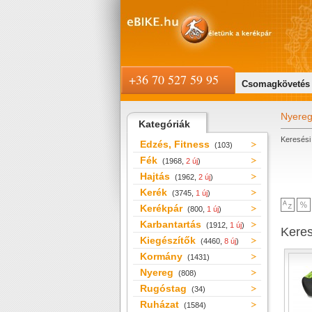
+36 70 527 59 95
Csomagkövetés
Nyere
Kategóriák
Keresési 
Edzés, Fitness
(103)
Fék
(1968,
2 új
)
Hajtás
(1962,
2 új
)
Kerék
(3745,
1 új
)
Kerékpár
(800,
1 új
)
Karbantartás
(1912,
1 új
)
Kere
Kiegészítők
(4460,
8 új
)
Kormány
(1431)
Nyereg
(808)
Rugóstag
(34)
Ruházat
(1584)