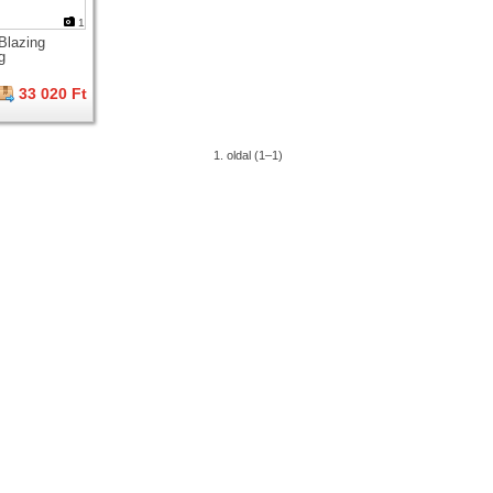
1
Blazing
g
33 020 Ft
1. oldal (1–1)