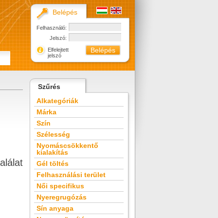
Belépés
Felhasználó:
Jelszó:
Elfelejtett
jelszó
Szűrés
Alkategóriák
Márka
Szín
Szélesség
Nyomáscsökkentő
kialakítás
alálat
Gél töltés
Felhasználási terület
Női specifikus
Nyeregrugózás
Sín anyaga