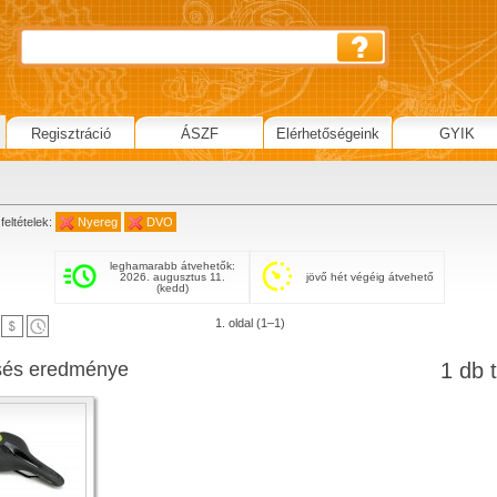
Regisztráció
ÁSZF
Elérhetőségeink
GYIK
g
feltételek:
Nyereg
DVO
leghamarabb átvehetők:
2026. augusztus 11.
jövő hét végéig átvehető
(kedd)
1. oldal (1–1)
sés eredménye
1 db t