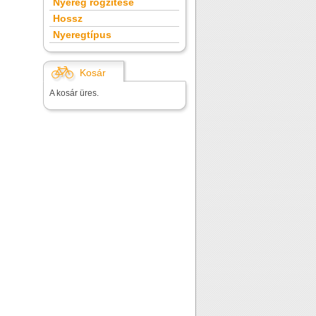
Nyereg rögzítése
Hossz
Nyeregtípus
Kosár
A kosár üres.