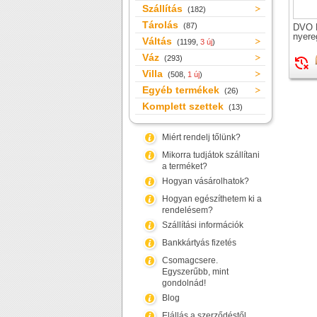
Szállítás
(182)
Tárolás
(87)
DVO 
nyere
Váltás
(1199,
3 új
)
Váz
(293)
Villa
(508,
1 új
)
Egyéb termékek
(26)
Komplett szettek
(13)
Miért rendelj tőlünk?
Mikorra tudjátok szállítani
a terméket?
Hogyan vásárolhatok?
Hogyan egészíthetem ki a
rendelésem?
Szállítási információk
Bankkártyás fizetés
Csomagcsere.
Egyszerűbb, mint
gondolnád!
Blog
Elállás a szerződéstől