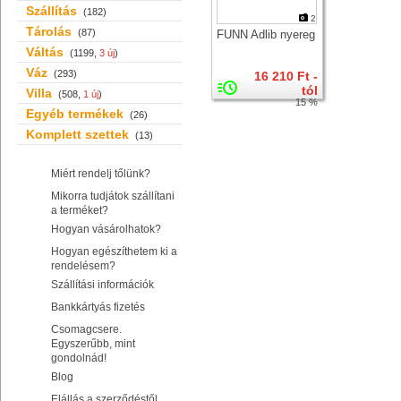
Szállítás
(182)
2
Tárolás
(87)
FUNN Adlib nyereg
Váltás
(1199,
3 új
)
Váz
(293)
16 210 Ft -
tól
Villa
(508,
1 új
)
15 %
Egyéb termékek
(26)
Komplett szettek
(13)
Miért rendelj tőlünk?
Mikorra tudjátok szállítani
a terméket?
Hogyan vásárolhatok?
Hogyan egészíthetem ki a
rendelésem?
Szállítási információk
Bankkártyás fizetés
Csomagcsere.
Egyszerűbb, mint
gondolnád!
Blog
Elállás a szerződéstől