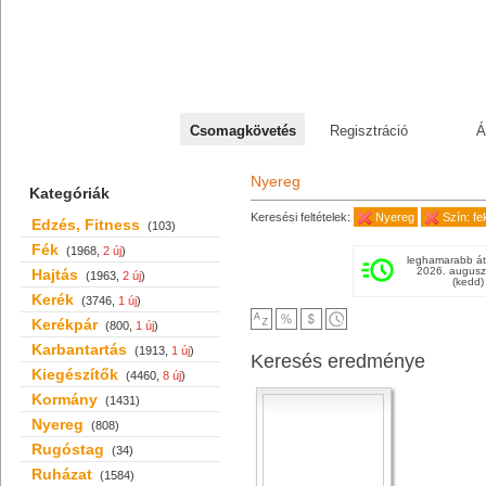
+36 70 527 59 95
Csomagkövetés
Regisztráció
Á
Nyereg
Kategóriák
Keresési feltételek:
Nyereg
Szín: fe
Edzés, Fitness
(103)
Fék
(1968,
2 új
)
leghamarabb át
2026. augusz
Hajtás
(1963,
2 új
)
(kedd)
Kerék
(3746,
1 új
)
Kerékpár
(800,
1 új
)
Karbantartás
(1913,
1 új
)
Keresés eredménye
Kiegészítők
(4460,
8 új
)
Kormány
(1431)
Nyereg
(808)
Rugóstag
(34)
Ruházat
(1584)