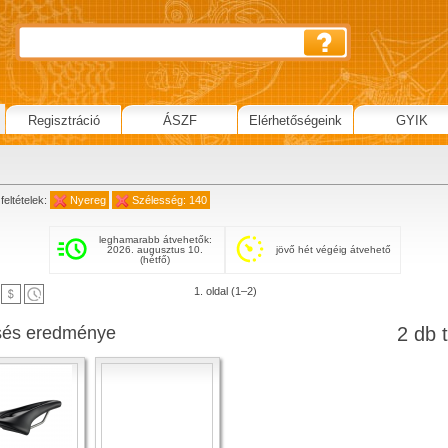
Regisztráció
ÁSZF
Elérhetőségeink
GYIK
g
feltételek:
Nyereg
Szélesség: 140
leghamarabb átvehetők:
2026. augusztus 10.
jövő hét végéig átvehető
(hétfő)
1. oldal (1–2)
sés eredménye
2 db t