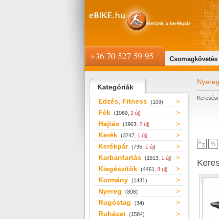
+36 70 527 59 95
Csomagkövetés
Nyere
Kategóriák
Keresési 
Edzés, Fitness
(103)
Fék
(1969,
2 új
)
Hajtás
(1963,
2 új
)
Kerék
(3747,
1 új
)
Kerékpár
(795,
1 új
)
Karbantartás
(1913,
1 új
)
Kere
Kiegészítők
(4461,
8 új
)
Kormány
(1431)
Nyereg
(808)
Rugóstag
(34)
Ruházat
(1584)