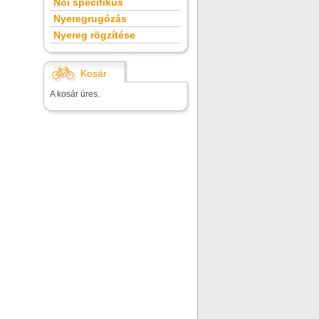
Női specifikus
Nyeregrugózás
Nyereg rögzítése
Kosár
A kosár üres.