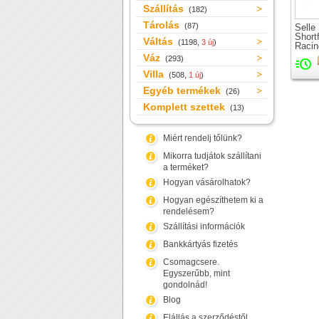
Szállítás
(182)
Tárolás
(87)
Selle
Shortf
Váltás
(1198,
3 új
)
Racin
nyere
Váz
(293)
Villa
(508,
1 új
)
Egyéb termékek
(26)
Komplett szettek
(13)
Miért rendelj tőlünk?
Mikorra tudjátok szállítani
a terméket?
Hogyan vásárolhatok?
Hogyan egészíthetem ki a
rendelésem?
Szállítási információk
Bankkártyás fizetés
Csomagcsere.
Egyszerűbb, mint
gondolnád!
Blog
Elállás a szerződéstől