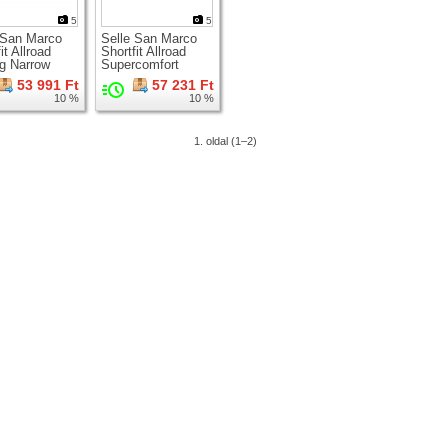
5
5
 San Marco
Selle San Marco
it Allroad
Shortfit Allroad
g Narrow
Supercomfort
g
Racing Narrow
53 991 Ft
57 231 Ft
nyereg
10 %
10 %
1. oldal (1–2)