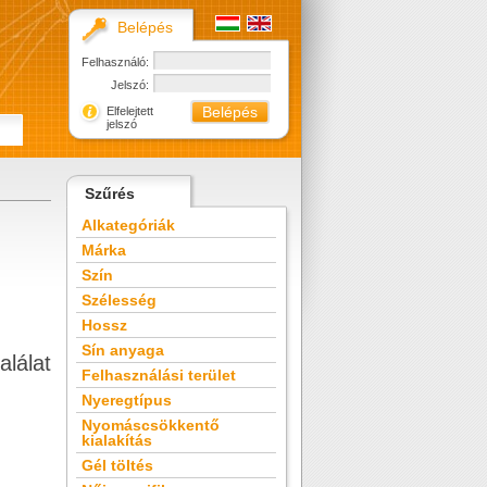
Belépés
Felhasználó:
Jelszó:
Elfelejtett
jelszó
Szűrés
Alkategóriák
Márka
Szín
Szélesség
Hossz
Sín anyaga
alálat
Felhasználási terület
Nyeregtípus
Nyomáscsökkentő
kialakítás
Gél töltés