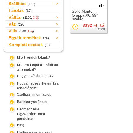
Szállítás
(182)
1
Tárolás
(87)
Selle Monte
Grappa XC 997
Váltás
(1199,
3 új
)
nyereg
Váz
(293)
3392 Ft -tól
20 %
Villa
(508,
1 új
)
Egyéb termékek
(26)
Komplett szettek
(13)
Miért rendelj tőlünk?
Mikorra tudjátok szállítani
a terméket?
Hogyan vásárolhatok?
Hogyan egészíthetem ki a
rendelésem?
Szállítási információk
Bankkártyás fizetés
Csomagcsere.
Egyszerűbb, mint
gondolnád!
Blog
Elállás a szerződéstől