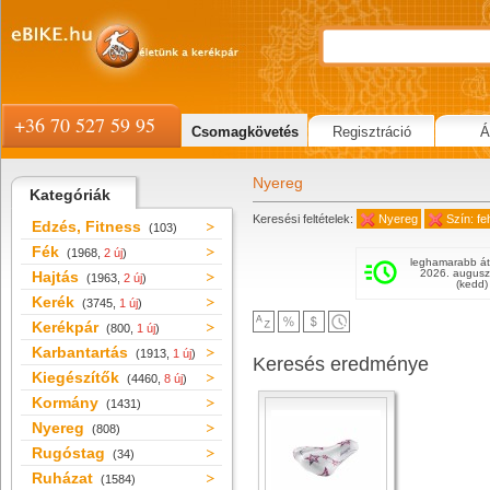
+36 70 527 59 95
Csomagkövetés
Regisztráció
Á
Nyereg
Kategóriák
Keresési feltételek:
Nyereg
Szín: feh
Edzés, Fitness
(103)
Fék
(1968,
2 új
)
leghamarabb át
2026. augusz
Hajtás
(1963,
2 új
)
(kedd)
Kerék
(3745,
1 új
)
Kerékpár
(800,
1 új
)
Karbantartás
(1913,
1 új
)
Keresés eredménye
Kiegészítők
(4460,
8 új
)
Kormány
(1431)
Nyereg
(808)
Rugóstag
(34)
Ruházat
(1584)