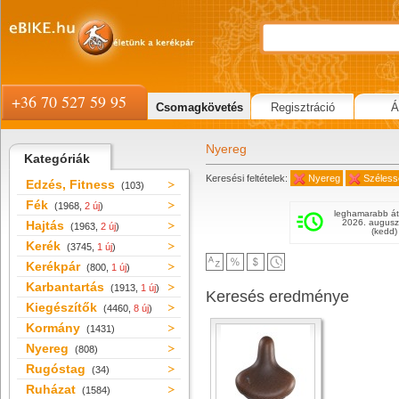
+36 70 527 59 95
Csomagkövetés
Regisztráció
Á
Nyereg
Kategóriák
Keresési feltételek:
Nyereg
Széless
Edzés, Fitness
(103)
Fék
(1968,
2 új
)
leghamarabb át
2026. augusz
Hajtás
(1963,
2 új
)
(kedd)
Kerék
(3745,
1 új
)
Kerékpár
(800,
1 új
)
Karbantartás
(1913,
1 új
)
Keresés eredménye
Kiegészítők
(4460,
8 új
)
Kormány
(1431)
Nyereg
(808)
Rugóstag
(34)
Ruházat
(1584)