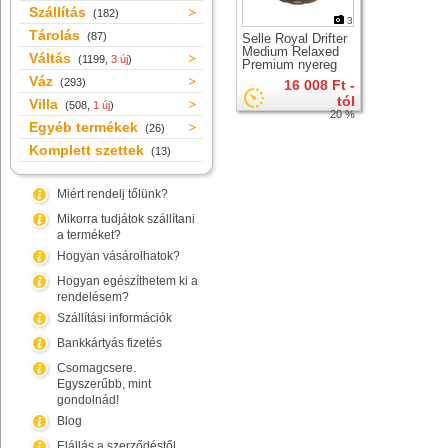
Szállítás
(182)
3
Tárolás
(87)
Selle Royal Drifter
Medium Relaxed
Váltás
(1199,
3 új
)
Premium nyereg
Váz
(293)
16 008 Ft -
tól
Villa
(508,
1 új
)
20 %
Egyéb termékek
(26)
Komplett szettek
(13)
Miért rendelj tőlünk?
Mikorra tudjátok szállítani
a terméket?
Hogyan vásárolhatok?
Hogyan egészíthetem ki a
rendelésem?
Szállítási információk
Bankkártyás fizetés
Csomagcsere.
Egyszerűbb, mint
gondolnád!
Blog
Elállás a szerződéstől