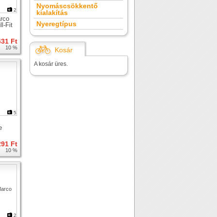
Nyomáscsökkentő
2
kialakítás
rco
Nyeregtípus
l-Fit
431 Ft
10 %
Kosár
A kosár üres.
5
e
291 Ft
10 %
2