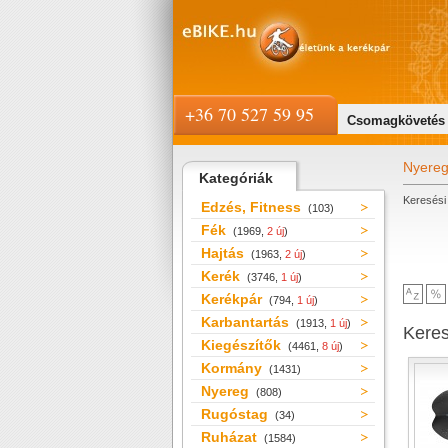
+36 70 527 59 95
Csomagkövetés
Nyere
Kategóriák
Keresési 
Edzés, Fitness
(103)
Fék
(1969,
2 új
)
Hajtás
(1963,
2 új
)
Kerék
(3746,
1 új
)
Kerékpár
(794,
1 új
)
Karbantartás
(1913,
1 új
)
Kere
Kiegészítők
(4461,
8 új
)
Kormány
(1431)
Nyereg
(808)
Rugóstag
(34)
Ruházat
(1584)