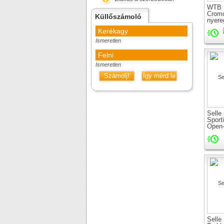
WTB 
Crom
Küllőszámoló
nyere
Kerékagy
Ismeretlen
Felni
Ismeretlen
Számolj!
Így mérd le
Selle
Sport
Open-
nyere
Selle