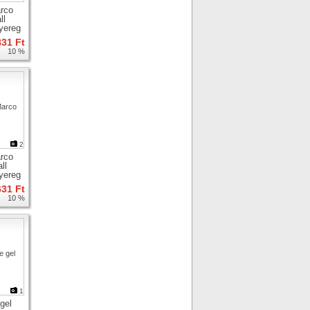
rco
ll
nyereg
831 Ft
10 %
2
rco
ll
nyereg
631 Ft
10 %
1
gel