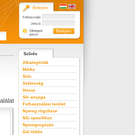
Belépés
Felhasználó:
Jelszó:
Elfelejtett
jelszó
Szűrés
Alkategóriák
Márka
Szín
Szélesség
Hossz
Sín anyaga
alálat
Felhasználási terület
Nyereg rögzítése
Női specifikus
Nyeregrugózás
Gél töltés