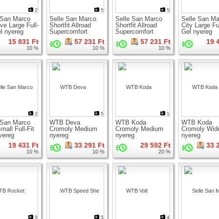
2
5
5
 San Marco
Selle San Marco
Selle San Marco
Selle San Ma
ve Large Full-
Shortfit Allroad
Shortfit Allroad
City Large Ful
el nyereg
Supercomfort
Supercomfort
Gel nyereg
Racing Narrow
Racing Wide
15 831 Ft
57 231 Ft
57 231 Ft
19 
nyereg
nyereg
10 %
10 %
10 %
2
5
1
 San Marco
WTB Deva
WTB Koda
WTB Koda
mall Full-Fit
Cromoly Medium
Cromoly Medium
Cromoly Wid
yereg
nyereg
nyereg
nyereg
19 431 Ft
33 291 Ft
29 592 Ft
33 
10 %
10 %
20 %
5
5
4