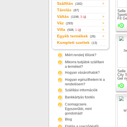
Szállítás
(182)
Tárolás
(87)
Selle
Sporti
Váltás
(1198,
3 új
)
Fit G
Váz
(293)
Villa
(508,
1 új
)
Egyéb termékek
(26)
Komplett szettek
(13)
Miért rendelj tőlünk?
Mikorra tudjátok szállítani
a terméket?
Selle
Hogyan vásárolhatok?
City S
Gel n
Hogyan egészíthetem ki a
rendelésem?
Szállítási információk
Bankkártyás fizetés
Csomagcsere.
Egyszerűbb, mint
gondolnád!
Blog
Elállás a szerződéstől