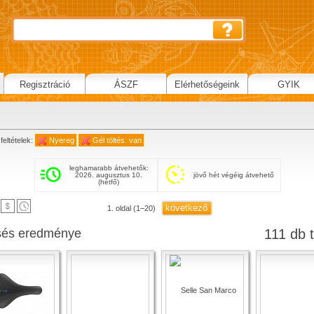
Regisztráció
ÁSZF
Elérhetőségeink
GYIK
g
feltételek:
Nyereg
Gél töltés: van
leghamarabb átvehetők:
2026. augusztus 10.
jövő hét végéig átvehető
(hétfő)
következő
1. oldal (1–20)
sés eredménye
111 db t