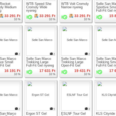
Rocket
WTB Speed She
WTB Volt Cromoly
Selle San Ma
oly Medium
Cromoly Wide
Narrow nyereg
Sportive Sma
g
nyereg
Full-Fit Gel 
33 291 Ft
33 291 Ft
33 291 Ft
15 
10 %
10 %
10 %
2
2
2
 San Marco
Selle San Marco
Selle San Marco
Selle San Ma
ive Small
Trekking Large
Trekking Large
Trekking Sma
Fit Gel
Full-Fit Gel nyereg
Open-Fit Gel
Full-Fit Gel 
g
nyereg
16 191 Ft
17 631 Ft
19 431 Ft
17 
10 %
10 %
10 %
2
5
3
 San Marco
Ergon ST Gel
ESLNF Tour Gel
KLS Cityride 