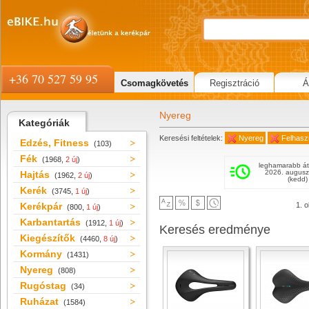
+36 70 527 59 95
Csomagkövetés
Regisztráció
Á
Nyereg
Kategóriák
Keresési feltételek:
Nyereg
Felhaszn
Edzés, Fitness
(103)
Fék
(1968,
2 új
)
leghamarabb át
2026. augusz
Hajtás
(1962,
2 új
)
(kedd)
Kerék
(3745,
1 új
)
Kerékpár
1. o
(800,
1 új
)
Karbantartás
(1912,
1 új
)
Keresés eredménye
Kiegészítők
(4460,
8 új
)
Kormány
(1431)
Nyereg
(808)
Rugóstag
(34)
Ruházat
(1584)