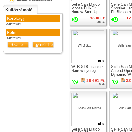
Selle San Marco
Selle San M
Monza Full-Fit
Sportive Lar
Küllőszámoló
Narrow Start Up
Fit Biofoam
nyereg
9890 Ft
12
Kerékagy
38 %
Ismeretlen
Felni
Ismeretlen
Számolj!
Így mérd le
5
WTB SL8 Titanium
Selle San M
Narrow nyereg
Allroad Open
Dynamic Wi
nyereg
38 691 Ft
32
10 %
5
Selle San Marco
Selle San M