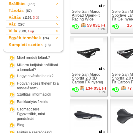
Szállítás
(182)
2
Tárolás
(87)
Selle San Marco
Selle San M
Allroad Open-Fit
Sportive Lar
Váltás
(1199,
3 új
)
Racing Wide
Fit Gel nyer
nyereg
Váz
(293)
59 031 Ft
15
10 %
Villa
(508,
1 új
)
Egyéb termékek
(26)
Komplett szettek
(13)
Miért rendelj tőlünk?
Mikorra tudjátok szállítani
5
a terméket?
Selle San Marco
Selle San M
Hogyan vásárolhatok?
Shortfit 2.0 3D
Shortfit 2.0
Carbon FX nyereg
Fit Carbon 
Hogyan egészíthetem ki a
nyereg
134 991 Ft
77
rendelésem?
10 %
Szállítási információk
Bankkártyás fizetés
Csomagcsere.
Egyszerűbb, mint
gondolnád!
Blog
Elállás a szerződéstől
3