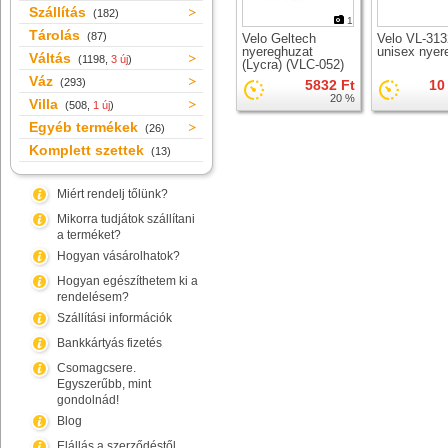
Szállítás
(182)
1
Tárolás
(87)
Velo Geltech
Velo VL-313
nyereghuzat
unisex nyer
Váltás
(1198,
3 új
)
(Lycra) (VLC-052)
vékony védőhuzat
Váz
(293)
5832 Ft
10
20 %
Villa
(508,
1 új
)
Egyéb termékek
(26)
Komplett szettek
(13)
Miért rendelj tőlünk?
Mikorra tudjátok szállítani
a terméket?
Hogyan vásárolhatok?
Hogyan egészíthetem ki a
rendelésem?
Szállítási információk
Bankkártyás fizetés
Csomagcsere.
Egyszerűbb, mint
gondolnád!
Blog
Elállás a szerződéstől