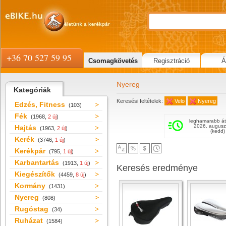
+36 70 527 59 95
Csomagkövetés
Regisztráció
Á
Nyereg
Kategóriák
Keresési feltételek:
Velo
Nyereg
Edzés, Fitness
(103)
Fék
(1968,
2 új
)
leghamarabb át
2026. augusz
Hajtás
(1963,
2 új
)
(kedd)
Kerék
(3746,
1 új
)
Kerékpár
(795,
1 új
)
Karbantartás
(1913,
1 új
)
Keresés eredménye
Kiegészítők
(4459,
8 új
)
Kormány
(1431)
Nyereg
(808)
Rugóstag
(34)
Ruházat
(1584)