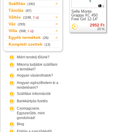
Szállítás
(182)
1
Tárolás
(87)
Selle Monte
Grappa XC 450
Váltás
(1198,
3 új
)
Free Girl 12-14"
nyereg
Váz
(293)
2952 Ft
20 %
Villa
(508,
1 új
)
Egyéb termékek
(26)
Komplett szettek
(13)
Miért rendelj tőlünk?
Mikorra tudjátok szállítani
a terméket?
Hogyan vásárolhatok?
Hogyan egészíthetem ki a
rendelésem?
Szállítási információk
Bankkártyás fizetés
Csomagcsere.
Egyszerűbb, mint
gondolnád!
Blog
Elállás a szerződéstől