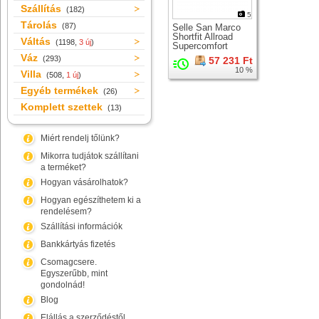
Szállítás
(182)
5
Tárolás
(87)
Selle San Marco
Shortfit Allroad
Váltás
(1198,
3 új
)
Supercomfort
Racing Wide
Váz
(293)
57 231 Ft
nyereg
10 %
Villa
(508,
1 új
)
Egyéb termékek
(26)
Komplett szettek
(13)
Miért rendelj tőlünk?
Mikorra tudjátok szállítani
a terméket?
Hogyan vásárolhatok?
Hogyan egészíthetem ki a
rendelésem?
Szállítási információk
Bankkártyás fizetés
Csomagcsere.
Egyszerűbb, mint
gondolnád!
Blog
Elállás a szerződéstől