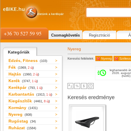
+36 70 527 59 95
Csomagkövetés
Regisztráció
Á
Nyereg
Kategóriák
Keresési feltételek:
Nyereg
Széless
Edzés, Fitness
(103)
Fék
(1969,
2 új
)
leghamarabb át
2026. augusz
Hajtás
(1960,
2 új
)
(hétfő)
Kerék
(3747,
1 új
)
Kerékpár
(793,
1 új
)
Karbantartás
(1913,
1 új
)
Keresés eredménye
Kiegészítők
(4461,
8 új
)
Kormány
(1431)
Nyereg
(808)
Rugóstag
(34)
Ruházat
(1584)