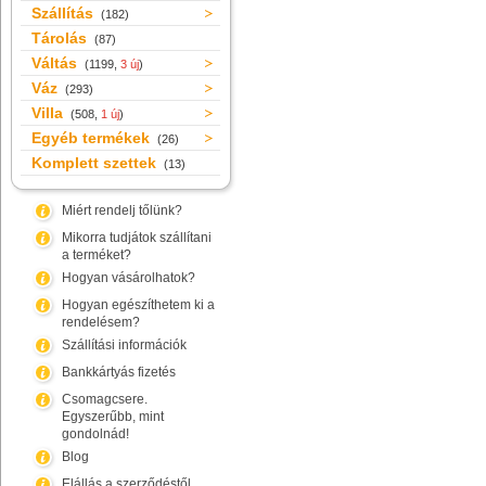
Szállítás
(182)
Tárolás
(87)
Váltás
(1199,
3 új
)
Váz
(293)
Villa
(508,
1 új
)
Egyéb termékek
(26)
Komplett szettek
(13)
Miért rendelj tőlünk?
Mikorra tudjátok szállítani
a terméket?
Hogyan vásárolhatok?
Hogyan egészíthetem ki a
rendelésem?
Szállítási információk
Bankkártyás fizetés
Csomagcsere.
Egyszerűbb, mint
gondolnád!
Blog
Elállás a szerződéstől