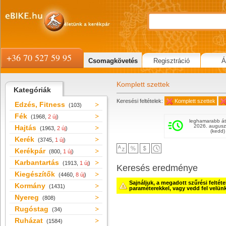
+36 70 527 59 95
Csomagkövetés
Regisztráció
Á
Komplett szettek
Kategóriák
Keresési feltételek:
Komplett szettek
Edzés, Fitness
(103)
Fék
(1968,
2 új
)
leghamarabb át
2026. augusz
Hajtás
(1963,
2 új
)
(kedd)
Kerék
(3745,
1 új
)
Kerékpár
(800,
1 új
)
Karbantartás
(1913,
1 új
)
Keresés eredménye
Kiegészítők
(4460,
8 új
)
Sajnáljuk, a megadott szűrési feltét
Kormány
(1431)
paraméterekkel, vagy vedd fel velün
Nyereg
(808)
Rugóstag
(34)
Ruházat
(1584)