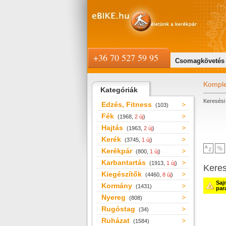
+36 70 527 59 95
Csomagkövetés
Komple
Kategóriák
Keresési 
Edzés, Fitness
(103)
Fék
(1968,
2 új
)
Hajtás
(1963,
2 új
)
Kerék
(3745,
1 új
)
Kerékpár
(800,
1 új
)
Karbantartás
(1913,
1 új
)
Kere
Kiegészítők
(4460,
8 új
)
Saj
Kormány
(1431)
par
Nyereg
(808)
Rugóstag
(34)
Ruházat
(1584)