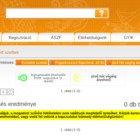
Regisztráció
ÁSZF
Elérhetőségeink
GYIK
tt szettek
feltételek:
Komplett szettek
Fogaskoszorú fogszáma: 10-52
jövő hét végéig át
leghamarabb átvehetők:
jövő hét végéig
2026. augusztus 11.
átvehető
(kedd)
1. oldal (1–0)
sés eredménye
0 db t
náljuk, a megadott szűrési feltételekre nem találtunk megfelelő terméket. Kérjük kere
améterekkel, vagy vedd fel velünk a kapcsolatot bármely elérhetőségünkön!
1. oldal (1–0)