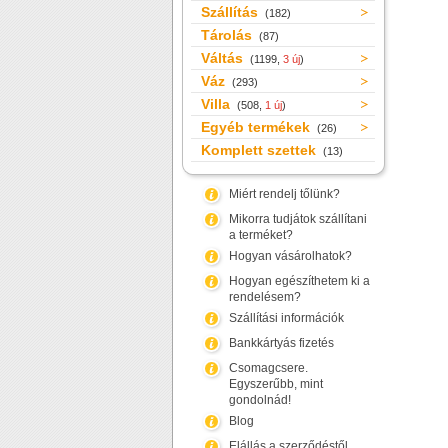
Szállítás
(182)
Tárolás
(87)
Váltás
(1199,
3 új
)
Váz
(293)
Villa
(508,
1 új
)
Egyéb termékek
(26)
Komplett szettek
(13)
Miért rendelj tőlünk?
Mikorra tudjátok szállítani
a terméket?
Hogyan vásárolhatok?
Hogyan egészíthetem ki a
rendelésem?
Szállítási információk
Bankkártyás fizetés
Csomagcsere.
Egyszerűbb, mint
gondolnád!
Blog
Elállás a szerződéstől