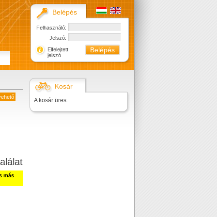
Belépés
Felhasználó:
Jelszó:
Elfelejtett
jelszó
Kosár
vehető
A kosár üres.
alálat
ss más