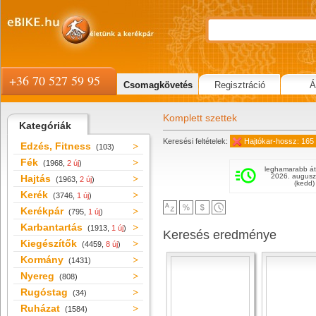
+36 70 527 59 95
Csomagkövetés
Regisztráció
Á
Komplett szettek
Kategóriák
Keresési feltételek:
Hajtókar-hossz: 165
Edzés, Fitness
(103)
Fék
(1968,
2 új
)
leghamarabb át
2026. augusz
Hajtás
(1963,
2 új
)
(kedd)
Kerék
(3746,
1 új
)
Kerékpár
(795,
1 új
)
Karbantartás
(1913,
1 új
)
Keresés eredménye
Kiegészítők
(4459,
8 új
)
Kormány
(1431)
Nyereg
(808)
Rugóstag
(34)
Ruházat
(1584)