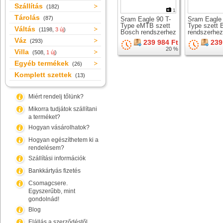
Szállítás
(182)
1
Tárolás
(87)
Sram Eagle 90 T-
Sram Eagle 
Type eMTB szett
Type szett 
Váltás
(1198,
3 új
)
Bosch rendszerhez
rendszerhez
Váz
(293)
239 984 Ft
239
20 %
Villa
(508,
1 új
)
Egyéb termékek
(26)
Komplett szettek
(13)
Miért rendelj tőlünk?
Mikorra tudjátok szállítani
a terméket?
Hogyan vásárolhatok?
Hogyan egészíthetem ki a
rendelésem?
Szállítási információk
Bankkártyás fizetés
Csomagcsere.
Egyszerűbb, mint
gondolnád!
Blog
Elállás a szerződéstől