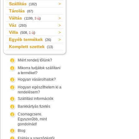
Szállítás
(182)
Tárolás
(87)
Váltás
(1199,
3 új
)
Váz
(293)
Villa
(508,
1 új
)
Egyéb termékek
(26)
Komplett szettek
(13)
Miért rendelj tőlünk?
Mikorra tudjátok szállítani
a terméket?
Hogyan vásárolhatok?
Hogyan egészíthetem ki a
rendelésem?
Szállítási információk
Bankkártyás fizetés
Csomagcsere.
Egyszerűbb, mint
gondolnád!
Blog
Elállás a szerződéstől