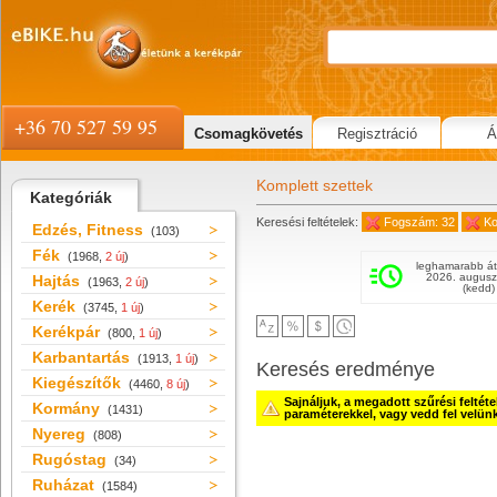
+36 70 527 59 95
Csomagkövetés
Regisztráció
Á
Komplett szettek
Kategóriák
Keresési feltételek:
Fogszám: 32
Ko
Edzés, Fitness
(103)
Fék
(1968,
2 új
)
leghamarabb át
2026. augusz
Hajtás
(1963,
2 új
)
(kedd)
Kerék
(3745,
1 új
)
Kerékpár
(800,
1 új
)
Karbantartás
(1913,
1 új
)
Keresés eredménye
Kiegészítők
(4460,
8 új
)
Sajnáljuk, a megadott szűrési feltét
Kormány
(1431)
paraméterekkel, vagy vedd fel velün
Nyereg
(808)
Rugóstag
(34)
Ruházat
(1584)