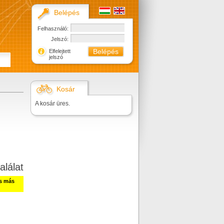
Belépés
Felhasználó:
Jelszó:
Elfelejtett
jelszó
Kosár
A kosár üres.
alálat
ss más