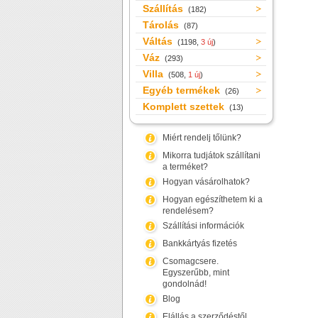
Szállítás
(182)
Tárolás
(87)
Váltás
(1198,
3 új
)
Váz
(293)
Villa
(508,
1 új
)
Egyéb termékek
(26)
Komplett szettek
(13)
Miért rendelj tőlünk?
Mikorra tudjátok szállítani
a terméket?
Hogyan vásárolhatok?
Hogyan egészíthetem ki a
rendelésem?
Szállítási információk
Bankkártyás fizetés
Csomagcsere.
Egyszerűbb, mint
gondolnád!
Blog
Elállás a szerződéstől