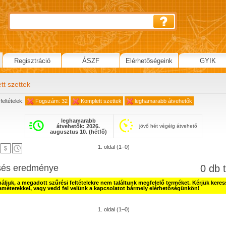
Regisztráció
ÁSZF
Elérhetőségeink
GYIK
tt szettek
feltételek:
Fogszám: 32
Komplett szettek
leghamarabb átvehetők
leghamarabb
átvehetők: 2026.
jövő hét végéig átvehető
augusztus 10. (hétfő)
1. oldal (1–0)
sés eredménye
0 db t
náljuk, a megadott szűrési feltételekre nem találtunk megfelelő terméket. Kérjük kere
améterekkel, vagy vedd fel velünk a kapcsolatot bármely elérhetőségünkön!
1. oldal (1–0)