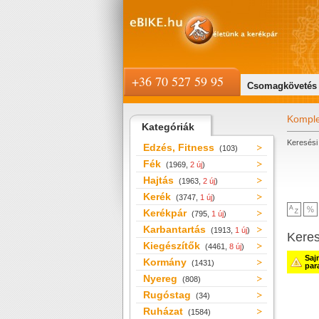
+36 70 527 59 95
Csomagkövetés
Komple
Kategóriák
Keresési 
Edzés, Fitness
(103)
Fék
(1969,
2 új
)
Hajtás
(1963,
2 új
)
Kerék
(3747,
1 új
)
Kerékpár
(795,
1 új
)
Karbantartás
(1913,
1 új
)
Kere
Kiegészítők
(4461,
8 új
)
Saj
Kormány
(1431)
par
Nyereg
(808)
Rugóstag
(34)
Ruházat
(1584)