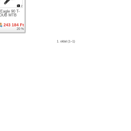
2
Eagle 90 T-
 DUB MTB
243 184 Ft
20 %
1. oldal (1–1)