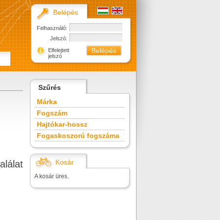
Belépés
Felhasználó:
Jelszó:
Elfelejtett
jelszó
Szűrés
Márka
Fogszám
Hajtókar-hossz
Fogaskoszorú fogszáma
Kosár
alálat
A kosár üres.