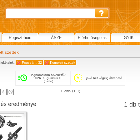
Regisztráció
ÁSZF
Elérhetőségeink
GYIK
tt szettek
feltételek:
Fogszám: 32
Komplett szettek
leghamarabb átvehetők:
2026. augusztus 10.
jövő hét végéig átvehető
(hétfő)
1. oldal (1–1)
sés eredménye
1 db t