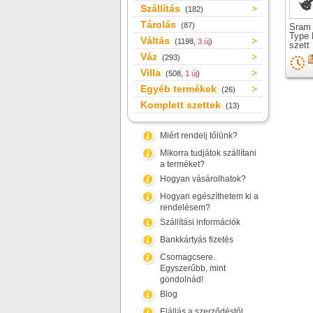
Szállítás
(182)
Tárolás
(87)
Sram 
Type
Váltás
(1198,
3 új
)
szett
Váz
(293)
Villa
(508,
1 új
)
Egyéb termékek
(26)
Komplett szettek
(13)
Miért rendelj tőlünk?
Mikorra tudjátok szállítani
a terméket?
Hogyan vásárolhatok?
Hogyan egészíthetem ki a
rendelésem?
Szállítási információk
Bankkártyás fizetés
Csomagcsere.
Egyszerűbb, mint
gondolnád!
Blog
Elállás a szerződéstől