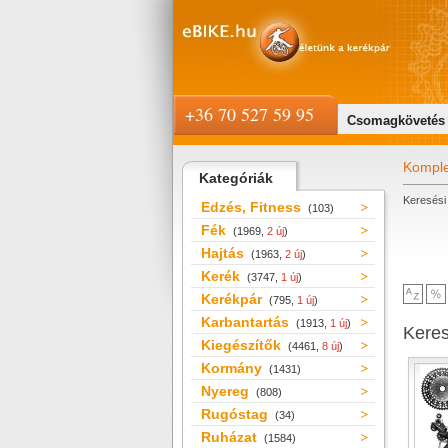
+36 70 527 59 95
Csomagkövetés
Komple
Kategóriák
Keresési 
Edzés, Fitness
(103)
Fék
(1969,
2 új
)
Hajtás
(1963,
2 új
)
Kerék
(3747,
1 új
)
Kerékpár
(795,
1 új
)
Karbantartás
(1913,
1 új
)
Kere
Kiegészítők
(4461,
8 új
)
Kormány
(1431)
Nyereg
(808)
Rugóstag
(34)
Ruházat
(1584)