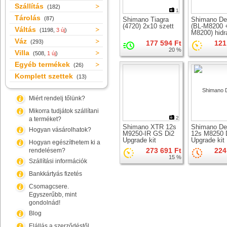
Szállítás
(182)
1
Tárolás
(87)
Shimano Tiagra
Shimano De
(4720) 2x10 szett
(BL-M8200 
Váltás
(1198,
3 új
)
M8200) hidr
tárcsafék sz
Váz
(293)
177 594 Ft
121
20 %
Villa
(508,
1 új
)
Egyéb termékek
(26)
Komplett szettek
(13)
Miért rendelj tőlünk?
Mikorra tudjátok szállítani
2
a terméket?
Shimano XTR 12s
Shimano De
Hogyan vásárolhatok?
M9250-IR GS Di2
12s M8250 
Upgrade kit
Upgrade kit
Hogyan egészíthetem ki a
273 691 Ft
224
rendelésem?
15 %
Szállítási információk
Bankkártyás fizetés
Csomagcsere.
Egyszerűbb, mint
gondolnád!
Blog
Elállás a szerződéstől