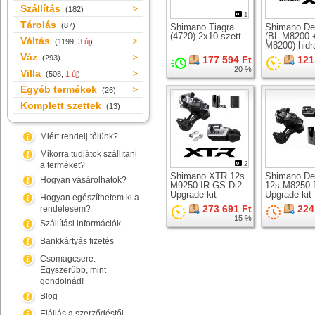
Szállítás
(182)
1
Tárolás
(87)
Shimano Tiagra
Shimano De
(4720) 2x10 szett
(BL-M8200 
Váltás
(1199,
3 új
)
M8200) hidr
tárcsafék sz
Váz
(293)
177 594 Ft
121
20 %
Villa
(508,
1 új
)
Egyéb termékek
(26)
Komplett szettek
(13)
Miért rendelj tőlünk?
Mikorra tudjátok szállítani
2
a terméket?
Shimano XTR 12s
Shimano De
Hogyan vásárolhatok?
M9250-IR GS Di2
12s M8250 
Upgrade kit
Upgrade kit
Hogyan egészíthetem ki a
273 691 Ft
224
rendelésem?
15 %
Szállítási információk
Bankkártyás fizetés
Csomagcsere.
Egyszerűbb, mint
gondolnád!
Blog
Elállás a szerződéstől