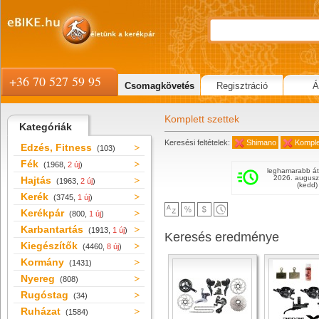
+36 70 527 59 95
Csomagkövetés
Regisztráció
Á
Komplett szettek
Kategóriák
Keresési feltételek:
Shimano
Komple
Edzés, Fitness
(103)
Fék
(1968,
2 új
)
leghamarabb át
2026. augusz
Hajtás
(1963,
2 új
)
(kedd)
Kerék
(3745,
1 új
)
Kerékpár
(800,
1 új
)
Karbantartás
(1913,
1 új
)
Keresés eredménye
Kiegészítők
(4460,
8 új
)
Kormány
(1431)
Nyereg
(808)
Rugóstag
(34)
Ruházat
(1584)