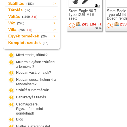
Szállítás
(182)
2
Tárolás
(87)
Sram Eagle 90 T-
Sram Eagle 
Type DUB MTB
Type eMTB 
Váltás
(1199,
3 új
)
szett
Bosch rend
Váz
(293)
243 184 Ft
239
20 %
Villa
(508,
1 új
)
Egyéb termékek
(26)
Komplett szettek
(13)
Miért rendelj tőlünk?
Mikorra tudjátok szállítani
a terméket?
Hogyan vásárolhatok?
Hogyan egészíthetem ki a
rendelésem?
Szállítási információk
Bankkártyás fizetés
Csomagcsere.
Egyszerűbb, mint
gondolnád!
Blog
Elállás a szerződéstől