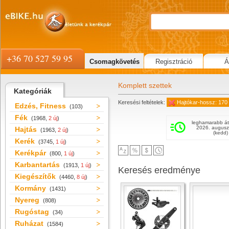
+36 70 527 59 95
Csomagkövetés
Regisztráció
Á
Komplett szettek
Kategóriák
Keresési feltételek:
Hajtókar-hossz: 170
Edzés, Fitness
(103)
Fék
(1968,
2 új
)
leghamarabb át
2026. augusz
Hajtás
(1963,
2 új
)
(kedd)
Kerék
(3745,
1 új
)
Kerékpár
(800,
1 új
)
Karbantartás
(1913,
1 új
)
Keresés eredménye
Kiegészítők
(4460,
8 új
)
Kormány
(1431)
Nyereg
(808)
Rugóstag
(34)
Ruházat
(1584)