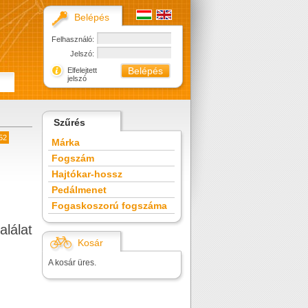
Belépés
Felhasználó:
Jelszó:
Elfelejtett
jelszó
Szűrés
52
Márka
Fogszám
Hajtókar-hossz
Pedálmenet
Fogaskoszorú fogszáma
alálat
Kosár
A kosár üres.