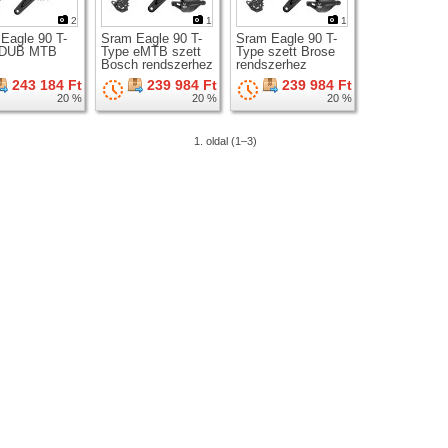
2
1
1
Eagle 90 T-
Sram Eagle 90 T-
Sram Eagle 90 T-
 DUB MTB
Type eMTB szett
Type szett Brose
Bosch rendszerhez
rendszerhez
243 184 Ft
239 984 Ft
239 984 Ft
20 %
20 %
20 %
1. oldal (1–3)