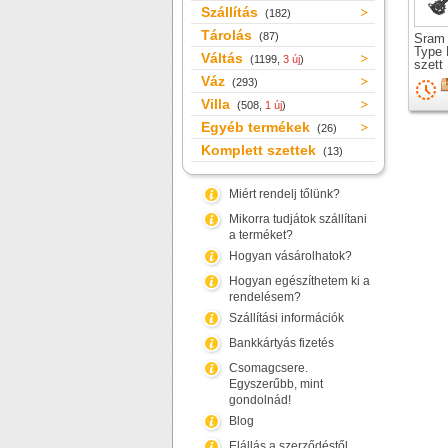
Szállítás
(182)
Tárolás
(87)
Sram 
Type
Váltás
(1199,
3 új
)
szett
Váz
(293)
Villa
(508,
1 új
)
Egyéb termékek
(26)
Komplett szettek
(13)
Miért rendelj tőlünk?
Mikorra tudjátok szállítani
a terméket?
Hogyan vásárolhatok?
Hogyan egészíthetem ki a
rendelésem?
Szállítási információk
Bankkártyás fizetés
Csomagcsere.
Egyszerűbb, mint
gondolnád!
Blog
Elállás a szerződéstől