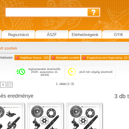
Regisztráció
ÁSZF
Elérhetőségeink
GYIK
tt szettek
feltételek:
Hajtókar-hossz: 165
Komplett szettek
Fogaskoszorú fogszáma: 10-
leghamarabb átvehetők:
2026. augusztus 11.
jövő hét végéig átvehető
(kedd)
1. oldal (1–3)
sés eredménye
3 db t