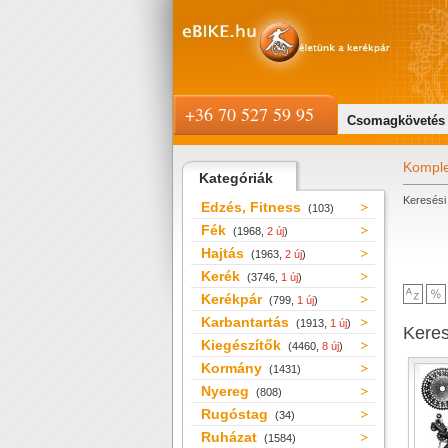
+36 70 527 59 95
Csomagkövetés
Komple
Kategóriák
Keresési 
Edzés, Fitness
(103)
Fék
(1968,
2 új
)
Hajtás
(1963,
2 új
)
Kerék
(3746,
1 új
)
Kerékpár
(799,
1 új
)
Karbantartás
(1913,
1 új
)
Kere
Kiegészítők
(4460,
8 új
)
Kormány
(1431)
Nyereg
(808)
Rugóstag
(34)
Ruházat
(1584)