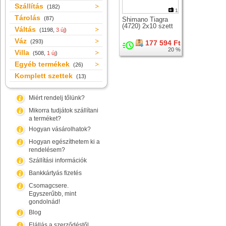
Szállítás
(182)
1
Tárolás
(87)
Shimano Tiagra
(4720) 2x10 szett
Váltás
(1198,
3 új
)
Váz
(293)
177 594 Ft
20 %
Villa
(508,
1 új
)
Egyéb termékek
(26)
Komplett szettek
(13)
Miért rendelj tőlünk?
Mikorra tudjátok szállítani
a terméket?
Hogyan vásárolhatok?
Hogyan egészíthetem ki a
rendelésem?
Szállítási információk
Bankkártyás fizetés
Csomagcsere.
Egyszerűbb, mint
gondolnád!
Blog
Elállás a szerződéstől