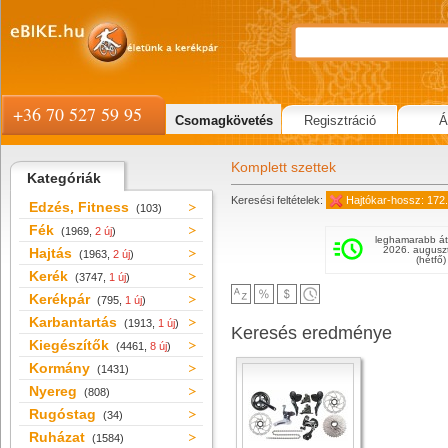
+36 70 527 59 95
Csomagkövetés
Regisztráció
Á
Komplett szettek
Kategóriák
Keresési feltételek:
Hajtókar-hossz: 172
Edzés, Fitness
(103)
Fék
(1969,
2 új
)
leghamarabb át
2026. augusz
Hajtás
(1963,
2 új
)
(hétfő)
Kerék
(3747,
1 új
)
Kerékpár
(795,
1 új
)
Karbantartás
(1913,
1 új
)
Keresés eredménye
Kiegészítők
(4461,
8 új
)
Kormány
(1431)
Nyereg
(808)
Rugóstag
(34)
Ruházat
(1584)