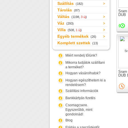
Szállítás
(182)
Tárolás
(87)
Sram
DUB
Váltás
(1198,
3 új
)
Váz
(293)
Villa
(508,
1 új
)
Egyéb termékek
(26)
Komplett szettek
(13)
Miért rendelj tőlünk?
Mikorra tudjátok szállítani
a terméket?
Sram
Hogyan vásárolhatok?
DUB 
Hogyan egészíthetem ki a
rendelésem?
Szállítási információk
Bankkártyás fizetés
Csomagcsere.
Egyszerűbb, mint
gondolnád!
Blog
Elállás a szerződéstől