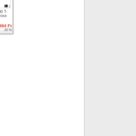
1
0 T-
rose
984 Ft
20 %