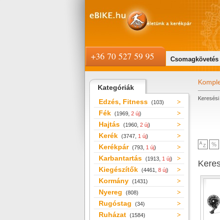
+36 70 527 59 95
Csomagkövetés
Komple
Kategóriák
Keresési 
Edzés, Fitness
(103)
Fék
(1969,
2 új
)
Hajtás
(1960,
2 új
)
Kerék
(3747,
1 új
)
Kerékpár
(793,
1 új
)
Karbantartás
(1913,
1 új
)
Kere
Kiegészítők
(4461,
8 új
)
Kormány
(1431)
Nyereg
(808)
Rugóstag
(34)
Ruházat
(1584)