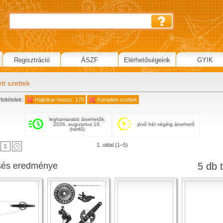
Regisztráció
ÁSZF
Elérhetőségeink
GYIK
tt szettek
feltételek:
Hajtókar-hossz: 170
Komplett szettek
leghamarabb átvehetők:
2026. augusztus 10.
jövő hét végéig átvehető
(hétfő)
1. oldal (1–5)
sés eredménye
5 db t