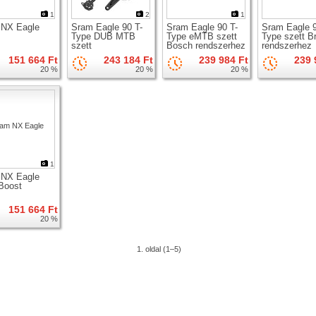
1
2
1
 NX Eagle
Sram Eagle 90 T-
Sram Eagle 90 T-
Sram Eagle 9
Type DUB MTB
Type eMTB szett
Type szett B
szett
Bosch rendszerhez
rendszerhez
151 664 Ft
243 184 Ft
239 984 Ft
239 
20 %
20 %
20 %
1
 NX Eagle
Boost
151 664 Ft
20 %
1. oldal (1–5)