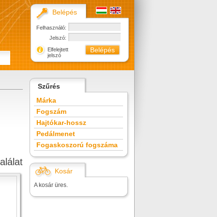
Belépés
Felhasználó:
Jelszó:
Elfelejtett
jelszó
Szűrés
Márka
Fogszám
Hajtókar-hossz
Pedálmenet
Fogaskoszorú fogszáma
alálat
Kosár
A kosár üres.