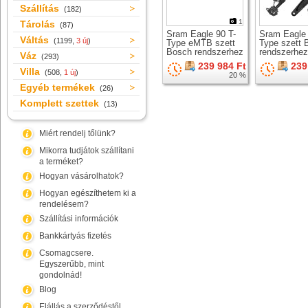
Szállítás
(182)
1
Tárolás
(87)
Sram Eagle 90 T-
Sram Eagle 
Váltás
(1199,
3 új
)
Type eMTB szett
Type szett 
Bosch rendszerhez
rendszerhez
Váz
(293)
239 984 Ft
239
Villa
(508,
1 új
)
20 %
Egyéb termékek
(26)
Komplett szettek
(13)
Miért rendelj tőlünk?
Mikorra tudjátok szállítani
a terméket?
Hogyan vásárolhatok?
Hogyan egészíthetem ki a
rendelésem?
Szállítási információk
Bankkártyás fizetés
Csomagcsere.
Egyszerűbb, mint
gondolnád!
Blog
Elállás a szerződéstől