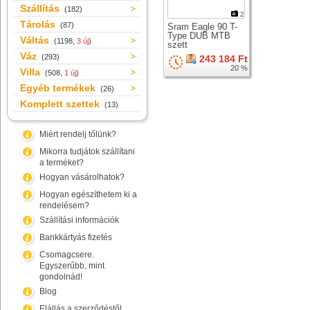
Szállítás
(182)
2
Tárolás
(87)
Sram Eagle 90 T-
Type DUB MTB
Váltás
(1198,
3 új
)
szett
Váz
(293)
243 184 Ft
20 %
Villa
(508,
1 új
)
Egyéb termékek
(26)
Komplett szettek
(13)
Miért rendelj tőlünk?
Mikorra tudjátok szállítani
a terméket?
Hogyan vásárolhatok?
Hogyan egészíthetem ki a
rendelésem?
Szállítási információk
Bankkártyás fizetés
Csomagcsere.
Egyszerűbb, mint
gondolnád!
Blog
Elállás a szerződéstől