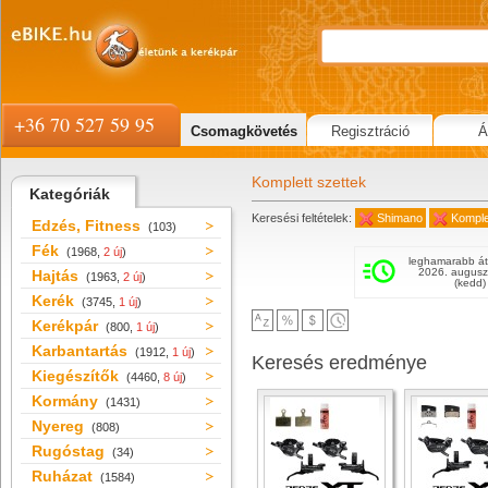
+36 70 527 59 95
Csomagkövetés
Regisztráció
Á
Komplett szettek
Kategóriák
Keresési feltételek:
Shimano
Komple
Edzés, Fitness
(103)
Fék
(1968,
2 új
)
leghamarabb át
2026. augusz
Hajtás
(1963,
2 új
)
(kedd)
Kerék
(3745,
1 új
)
Kerékpár
(800,
1 új
)
Karbantartás
(1912,
1 új
)
Keresés eredménye
Kiegészítők
(4460,
8 új
)
Kormány
(1431)
Nyereg
(808)
Rugóstag
(34)
Ruházat
(1584)