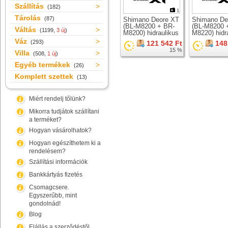
Szállítás
(182)
1
Tárolás
(87)
Shimano Deore XT
Shimano De
(BL-M8200 + BR-
(BL-M8200 
Váltás
(1199,
3 új
)
M8200) hidraulikus
M8220) hidr
tárcsafék szett
tárcsafék sz
Váz
(293)
121 542 Ft
148
15 %
Villa
(508,
1 új
)
Egyéb termékek
(26)
Komplett szettek
(13)
Miért rendelj tőlünk?
Mikorra tudjátok szállítani
a terméket?
Hogyan vásárolhatok?
Hogyan egészíthetem ki a
rendelésem?
Szállítási információk
Bankkártyás fizetés
Csomagcsere.
Egyszerűbb, mint
gondolnád!
Blog
Elállás a szerződéstől