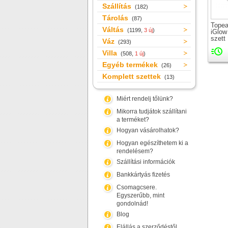
Szállítás
(182)
Tárolás
(87)
Topea
Váltás
(1199,
3 új
)
iGlow
szett
Váz
(293)
Villa
(508,
1 új
)
Egyéb termékek
(26)
Komplett szettek
(13)
Miért rendelj tőlünk?
Mikorra tudjátok szállítani
a terméket?
Hogyan vásárolhatok?
Hogyan egészíthetem ki a
rendelésem?
Szállítási információk
Bankkártyás fizetés
Csomagcsere.
Egyszerűbb, mint
gondolnád!
Blog
Elállás a szerződéstől