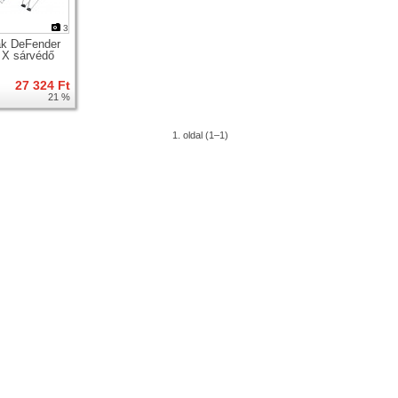
3
k DeFender
 X sárvédő
27 324 Ft
21 %
1. oldal (1–1)