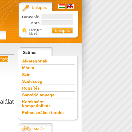
Belépés
Felhasználó:
Jelszó:
Elfelejtett
jelszó
Szűrés
végéig
Alkategóriák
Márka
Szín
Szélesség
Rögzítés
Sárvédő anyaga
alálat
Kerékméret
kompatibilitás
Felhasználási terület
Kosár