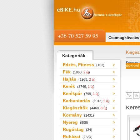
+36 70 527 59 95
Csomagkövetés
Kiegés
Kategóriák
Keresési 
Edzés, Fitness
(103)
átvehető
Fék
(1968,
2 új
)
Hajtás
(1963,
2 új
)
Kerék
(3746,
1 új
)
Kerékpár
(799,
1 új
)
Karbantartás
(1913,
1 új
)
Kere
Kiegészítők
(4460,
8 új
)
Kormány
(1431)
Nyereg
(808)
Rugóstag
(34)
Ruházat
(1584)