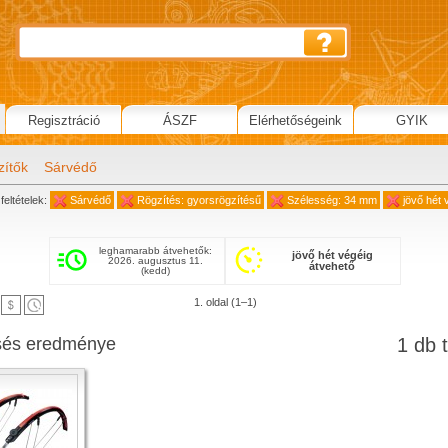
Regisztráció
ÁSZF
Elérhetőségeink
GYIK
zítők
Sárvédő
feltételek:
Sárvédő
Rögzítés: gyorsrögzítésű
Szélesség: 34 mm
jövő hét 
leghamarabb átvehetők:
jövő hét végéig
2026. augusztus 11.
átvehető
(kedd)
1. oldal (1–1)
sés eredménye
1 db t