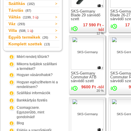
Szállítás
(182)
5
Tárolás
(87)
SKS-Germany
SKS-Germa
Blade 29 sárvédő
Blade 26-27
Váltás
(1199,
3 új
)
szett
sárvédő sze
Váz
(293)
17 590 Ft -
17
tól
Villa
(508,
1 új
)
12 %
Egyéb termékek
(26)
Komplett szettek
(13)
Miért rendelj tőlünk?
Mikorra tudjátok szállítani
2
a terméket?
SKS-Germany
SKS-Germa
Hogyan vásárolhatok?
Commuter ATB
Commuter 
sárvédő szett
sárvédő sze
Hogyan egészíthetem ki a
9600 Ft -tól
9
rendelésem?
20 %
Szállítási információk
Bankkártyás fizetés
Csomagcsere.
Egyszerűbb, mint
gondolnád!
Blog
Elállás a szerződéstől
7