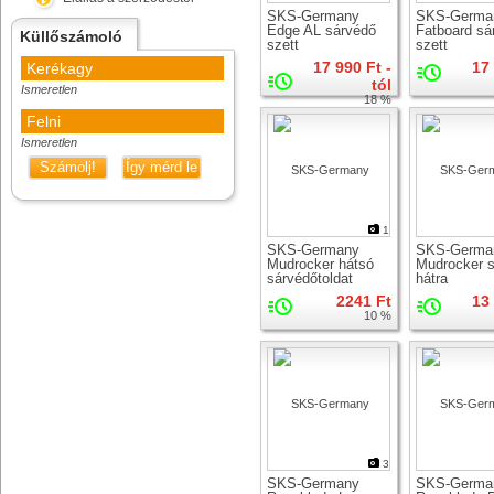
SKS-Germany
SKS-Germa
Edge AL sárvédő
Fatboard sá
Küllőszámoló
szett
szett
17 990 Ft -
17
Kerékagy
tól
Ismeretlen
18 %
Felni
Ismeretlen
Számolj!
Így mérd le
1
SKS-Germany
SKS-Germa
Mudrocker hátsó
Mudrocker 
sárvédőtoldat
hátra
2241 Ft
13
10 %
3
SKS-Germany
SKS-Germa