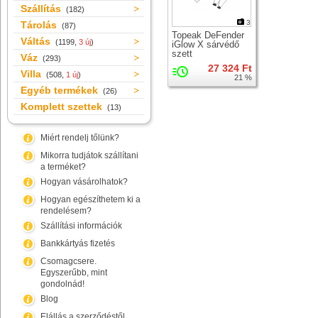
Szállítás
(182)
3
Tárolás
(87)
Topeak DeFender
Váltás
(1199,
3 új
)
iGlow X sárvédő
szett
Váz
(293)
27 324 Ft
Villa
(508,
1 új
)
21 %
Egyéb termékek
(26)
Komplett szettek
(13)
Miért rendelj tőlünk?
Mikorra tudjátok szállítani
a terméket?
Hogyan vásárolhatok?
Hogyan egészíthetem ki a
rendelésem?
Szállítási információk
Bankkártyás fizetés
Csomagcsere.
Egyszerűbb, mint
gondolnád!
Blog
Elállás a szerződéstől