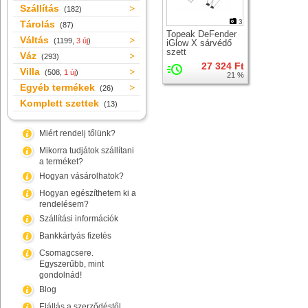
Szállítás
(182)
3
Tárolás
(87)
Topeak DeFender
Váltás
(1199,
3 új
)
iGlow X sárvédő
szett
Váz
(293)
27 324 Ft
Villa
(508,
1 új
)
21 %
Egyéb termékek
(26)
Komplett szettek
(13)
Miért rendelj tőlünk?
Mikorra tudjátok szállítani
a terméket?
Hogyan vásárolhatok?
Hogyan egészíthetem ki a
rendelésem?
Szállítási információk
Bankkártyás fizetés
Csomagcsere.
Egyszerűbb, mint
gondolnád!
Blog
Elállás a szerződéstől