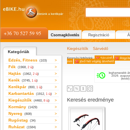
+36 70 527 59 95
Csomagkövetés
Regisztráció
Á
Kiegészítők
Sárvédő
Kategóriák
Keresési feltételek:
Sárvédő
Rögzít
Edzés, Fitness
(103)
mm
jövő hét végéig átvehető
Fék
(1968,
2 új
)
Hajtás
leghamarabb át
(1962,
2 új
)
2026. augusz
(kedd)
Kerék
(3745,
1 új
)
Kerékpár
(800,
1 új
)
Karbantartás
(1912,
1 új
)
Keresés eredménye
Kiegészítők
(4460,
8 új
)
Kormány
(1429)
Nyereg
(808)
Rugóstag
(34)
Ruházat
(1584)