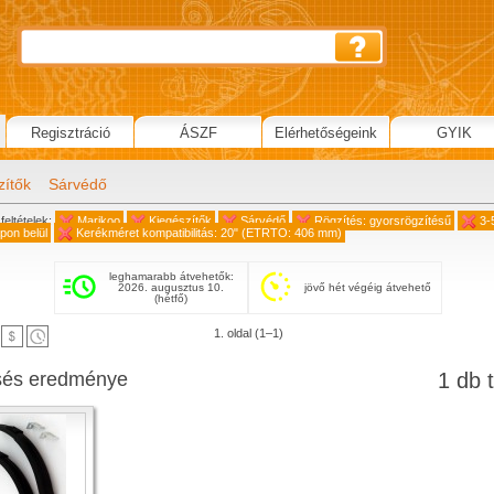
Regisztráció
ÁSZF
Elérhetőségeink
GYIK
zítők
Sárvédő
feltételek:
Marikoo
Kiegészítők
Sárvédő
Rögzítés: gyorsrögzítésű
3-
on belül
Kerékméret kompatibilitás: 20" (ETRTO: 406 mm)
leghamarabb átvehetők:
2026. augusztus 10.
jövő hét végéig átvehető
(hétfő)
1. oldal (1–1)
sés eredménye
1 db t