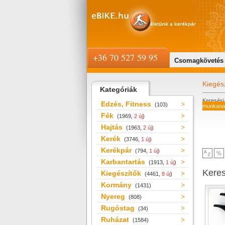
+36 70 527 59 95
Csomagkövetés
Kiegés
Kategóriák
Keresési 
Edzés, Fitness
(103)
munkanap
Fék
(1969,
2 új
)
Hajtás
(1963,
2 új
)
Kerék
(3746,
1 új
)
Kerékpár
(794,
1 új
)
Karbantartás
(1913,
1 új
)
Kere
Kiegészítők
(4461,
8 új
)
Kormány
(1431)
Nyereg
(808)
Rugóstag
(34)
Ruházat
(1584)