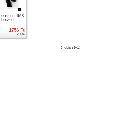
1
koo műa. BMX
dő szett
1756 Ft
20 %
1. oldal (1–1)