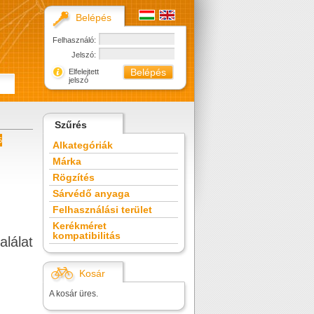
Belépés
Felhasználó:
Jelszó:
Elfelejtett
jelszó
Szűrés
5
Alkategóriák
Márka
Rögzítés
Sárvédő anyaga
Felhasználási terület
Kerékméret
kompatibilitás
alálat
Kosár
A kosár üres.