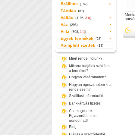
Szállítás
(182)
Tárolás
(87)
Mari
Váltás
(1198,
3 új
)
sárvé
Váz
(293)
Villa
(508,
1 új
)
Egyéb termékek
(26)
Komplett szettek
(13)
Miért rendelj tőlünk?
Mikorra tudjátok szállítani
a terméket?
Hogyan vásárolhatok?
Hogyan egészíthetem ki a
rendelésem?
Szállítási információk
Bankkártyás fizetés
Csomagcsere.
Egyszerűbb, mint
gondolnád!
Blog
Elállás a szerződéstől