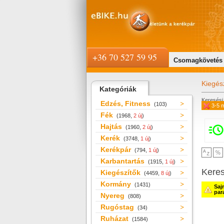
+36 70 527 59 95
Csomagkövetés
Kiegés
Kategóriák
Keresési 
Edzés, Fitness
(103)
3-5 
Fék
(1968,
2 új
)
Hajtás
(1960,
2 új
)
Kerék
(3748,
1 új
)
Kerékpár
(794,
1 új
)
Karbantartás
(1915,
1 új
)
Kere
Kiegészítők
(4459,
8 új
)
Kormány
(1431)
Saj
par
Nyereg
(808)
Rugóstag
(34)
Ruházat
(1584)