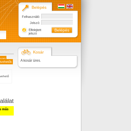
Belépés
Felhasználó:
Jelszó:
Elfelejtett
jelszó
Kosár
nyag
A kosár üres.
tvehetők
tvehető
alálat
ss más