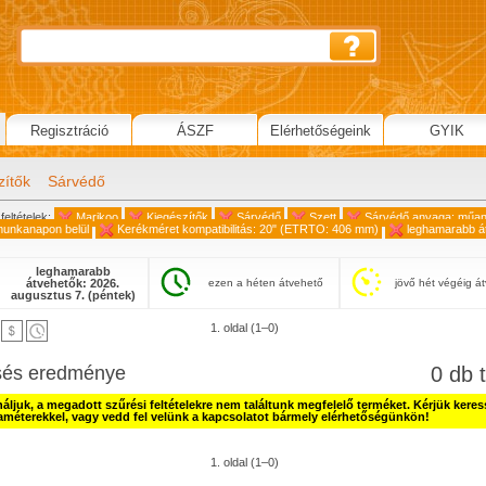
Regisztráció
ÁSZF
Elérhetőségeink
GYIK
zítők
Sárvédő
feltételek:
Marikoo
Kiegészítők
Sárvédő
Szett
Sárvédő anyaga: műa
munkanapon belül
Kerékméret kompatibilitás: 20" (ETRTO: 406 mm)
leghamarabb á
leghamarabb
átvehetők: 2026.
ezen a héten átvehető
jövő hét végéig á
augusztus 7. (péntek)
1. oldal (1–0)
sés eredménye
0 db t
náljuk, a megadott szűrési feltételekre nem találtunk megfelelő terméket. Kérjük kere
améterekkel, vagy vedd fel velünk a kapcsolatot bármely elérhetőségünkön!
1. oldal (1–0)