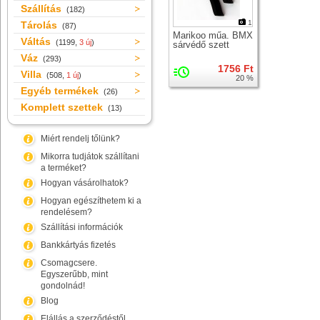
Szállítás
(182)
1
Tárolás
(87)
Marikoo műa. BMX
Váltás
(1199,
3 új
)
sárvédő szett
Váz
(293)
1756 Ft
Villa
(508,
1 új
)
20 %
Egyéb termékek
(26)
Komplett szettek
(13)
Miért rendelj tőlünk?
Mikorra tudjátok szállítani
a terméket?
Hogyan vásárolhatok?
Hogyan egészíthetem ki a
rendelésem?
Szállítási információk
Bankkártyás fizetés
Csomagcsere.
Egyszerűbb, mint
gondolnád!
Blog
Elállás a szerződéstől