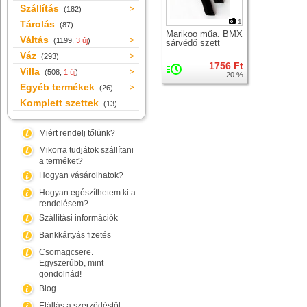
Szállítás
(182)
1
Tárolás
(87)
Marikoo műa. BMX
Váltás
(1199,
3 új
)
sárvédő szett
Váz
(293)
1756 Ft
Villa
(508,
1 új
)
20 %
Egyéb termékek
(26)
Komplett szettek
(13)
Miért rendelj tőlünk?
Mikorra tudjátok szállítani
a terméket?
Hogyan vásárolhatok?
Hogyan egészíthetem ki a
rendelésem?
Szállítási információk
Bankkártyás fizetés
Csomagcsere.
Egyszerűbb, mint
gondolnád!
Blog
Elállás a szerződéstől