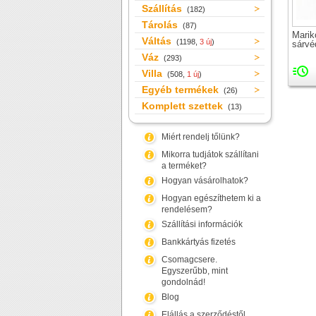
Szállítás
(182)
Tárolás
(87)
Mari
Váltás
(1198,
3 új
)
sárvé
Váz
(293)
Villa
(508,
1 új
)
Egyéb termékek
(26)
Komplett szettek
(13)
Miért rendelj tőlünk?
Mikorra tudjátok szállítani
a terméket?
Hogyan vásárolhatok?
Hogyan egészíthetem ki a
rendelésem?
Szállítási információk
Bankkártyás fizetés
Csomagcsere.
Egyszerűbb, mint
gondolnád!
Blog
Elállás a szerződéstől