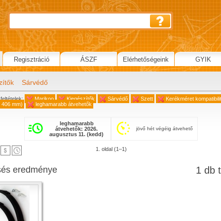
Regisztráció
ÁSZF
Elérhetőségeink
GYIK
zítők
Sárvédő
feltételek:
Marikoo
Kiegészítők
Sárvédő
Szett
Kerékméret kompatibili
 406 mm)
leghamarabb átvehetők
leghamarabb
átvehetők: 2026.
jövő hét végéig átvehető
augusztus 11. (kedd)
1. oldal (1–1)
sés eredménye
1 db t