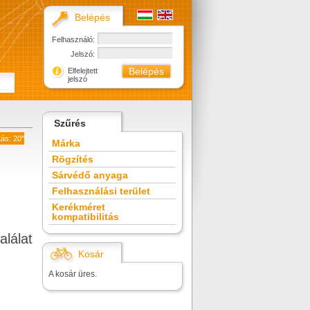
Belépés
Felhasználó:
Jelszó:
Elfelejtett
jelszó
Szűrés
tás: 20"
Márka
Rögzítés
Sárvédő anyaga
Felhasználási terület
Kerékméret
kompatibilitás
alálat
Kosár
A kosár üres.