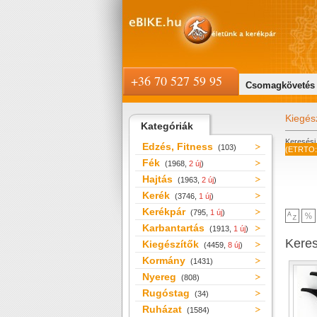
+36 70 527 59 95
Csomagkövetés
Kiegés
Kategóriák
Keresési 
Edzés, Fitness
(103)
(ETRTO:
Fék
(1968,
2 új
)
Hajtás
(1963,
2 új
)
Kerék
(3746,
1 új
)
Kerékpár
(795,
1 új
)
Karbantartás
(1913,
1 új
)
Kere
Kiegészítők
(4459,
8 új
)
Kormány
(1431)
Nyereg
(808)
Rugóstag
(34)
Ruházat
(1584)