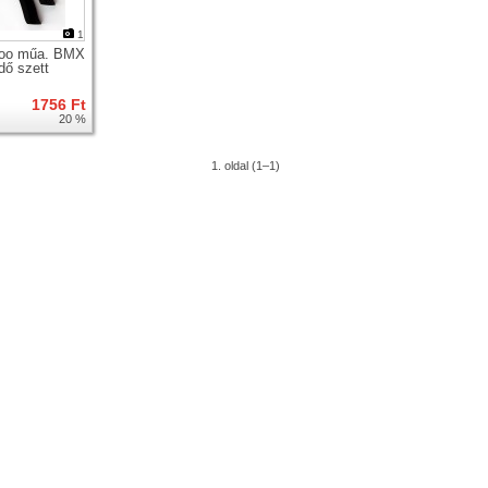
1
koo műa. BMX
dő szett
1756 Ft
20 %
1. oldal (1–1)