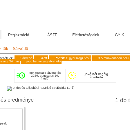
Regisztráció
ÁSZF
Elérhetőségeink
GYIK
zítők
Sárvédő
feltételek:
Sárvédő
Szett
Rögzítés: gyorsrögzítésű
3-5 munkanapon belül
esség: 34 mm
jövő hét végéig átvehető
leghamarabb átvehetők:
jövő hét végéig
2026. augusztus 10.
átvehető
(hétfő)
1. oldal (1–1)
sés eredménye
1 db t