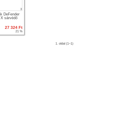
3
k DeFender
 X sárvédő
27 324 Ft
21 %
1. oldal (1–1)