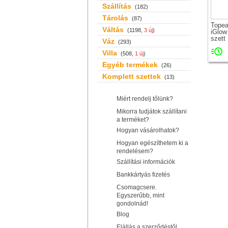
Szállítás
(182)
Tárolás
(87)
Topea
Váltás
(1198,
3 új
)
iGlow
szett
Váz
(293)
Villa
(508,
1 új
)
Egyéb termékek
(26)
Komplett szettek
(13)
Miért rendelj tőlünk?
Mikorra tudjátok szállítani
a terméket?
Hogyan vásárolhatok?
Hogyan egészíthetem ki a
rendelésem?
Szállítási információk
Bankkártyás fizetés
Csomagcsere.
Egyszerűbb, mint
gondolnád!
Blog
Elállás a szerződéstől