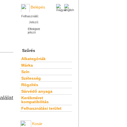
Belépés
Felhasználó:
Jelszó:
Elfelejtett
jelszó
Szűrés
Alkategóriák
Márka
Szín
Szélesség
Rögzítés
Sárvédő anyaga
alálat
Kerékméret
kompatibilitás
Felhasználási terület
Kosár