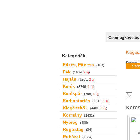
+36 70 527 59 95
Csomagkövetés
Kiegés
Kategóriák
Keresési 
Edzés, Fitness
(103)
Szél
Fék
(1969,
2 új
)
Hajtás
(1963,
2 új
)
Kerék
(3746,
1 új
)
Kerékpár
(795,
1 új
)
Karbantartás
(1913,
1 új
)
Kere
Kiegészítők
(4461,
8 új
)
Kormány
(1431)
Nyereg
(808)
Rugóstag
(34)
Ruházat
(1584)