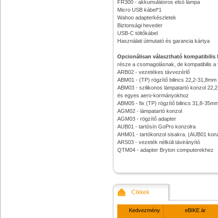
FR300 - akkumulátoros első lámpa
Micro USB kábel*1
Wahoo adapterkészletek
Biztonsági heveder
USB-C töltőkábel
Használati útmutató és garancia kártya
Opcionálisan választható kompatibilis 
része a csomagolásnak, de kompatibilis a
ARB02 - vezetékes távvezérlő
ABM01 - (TP) rögzítő bilincs 22,2-31,8mm
ABM03 - szilikonos lámpatartó konzol 22,2
és egyes aero-kormányokhoz
ABM05 - fix (TP) rögzítő bilincs 31,8-35m
AGM02 - lámpatartó konzol
AGM03 - rögzítő adapter
AUB01 - tartósín GoPro konzolra
AHM01 - tartókonzol sisakra. (AUB01 konzo
ARS03 - vezeték nélküli távirányító
QTM04 - adapter Bryton computerekhez
Cikkek
Kedvezmény
eBIKE ár