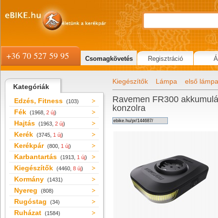
+36 70 527 59 95
Csomagkövetés
Regisztráció
Á
Kiegészítők
Lámpa
első lámp
Kategóriák
Ravemen FR300 akkumulát
Edzés, Fitness
(103)
konzolra
Fék
(1968,
2 új
)
Hajtás
(1963,
2 új
)
Kerék
(3745,
1 új
)
Kerékpár
(800,
1 új
)
Karbantartás
(1913,
1 új
)
Kiegészítők
(4460,
8 új
)
Kormány
(1431)
Nyereg
(808)
Rugóstag
(34)
Ruházat
(1584)