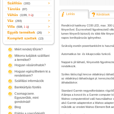
Szállítás
(182)
Tárolás
(87)
Leírás
Váltás
Kérdések
(1199,
3 új
)
Váz
(293)
Rendkívül hatékony COB LED, max. 300 
Villa
(508,
1 új
)
fényerővel. Észrevehető figyelmeztető vi
Egyéb termékek
(26)
lumen fényerőt biztosít) és több féle fény
Komplett szettek
napos kerékpározás igényeihez.
(13)
Szükség esetén powerbankként is használ
Miért rendelj tőlünk?
Automatikus be- és kikapcsolás funkció.
Mikorra tudjátok szállítani
a terméket?
Nappal is jól látható, fényesebb figyelmezte
Hogyan vásárolhatok?
rendelkezik.
Hogyan egészíthetem ki a
Széles látószögű lencse oldalirányú láthat
rendelésem?
az oldalirányú láthatóságot pl. keresztező
Szállítási információk
áthaladáskor.
Bankkártyás fizetés
Standard Garmin negyedfordulatos rögzítő
Csomagcsere.
A lámpa a konzol és a Garmin computer kö
Egyszerűbb, mint
Wahoo computerekkel való használathoz cs
gondolnád!
alsó Garmin adaptereket a Wahoo adapte
Blog
működik az eredeti Wahoo Element Bolt aer
Elállás a szerződéstől