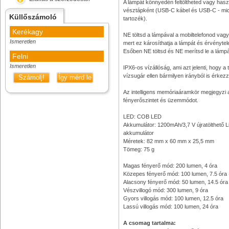
A lámpát könnyedén feltöltheted vagy has
vésztápként (USB-C kábel és USB-C - mi
Küllőszámoló
tartozék).
Kerékagy
NE töltsd a lámpával a mobiltelefonod va
Ismeretlen
mert ez károsíthatja a lámpát és érvénytele
Esőben NE töltsd és NE merítsd le a lámpá
Felni
Ismeretlen
IPX6-os vízállóság, ami azt jelenti, hogy a
vízsugár ellen bármilyen irányból is érkez
Számolj!
Így mérd le
Az intelligens memóriaáramkör megjegyzi a
fényerőszintet és üzemmódot.
LED: COB LED
Akkumulátor: 1200mAh/3,7 V újratölthető L
akkumulátor
Méretek: 82 mm x 60 mm x 25,5 mm
Tömeg: 75 g
Magas fényerő mód: 200 lumen, 4 óra
Közepes fényerő mód: 100 lumen, 7.5 óra
Alacsony fényerő mód: 50 lumen, 14.5 óra
Vészvillogó mód: 300 lumen, 9 óra
Gyors villogás mód: 100 lumen, 12.5 óra
Lassú villogás mód: 100 lumen, 24 óra
A csomag tartalma: