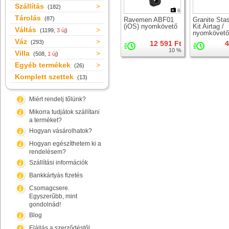
Szállítás
(182)
6
Tárolás
(87)
Ravemen ABF01
Granite Sta
(iOS) nyomkövető
Kit Airtag /
Váltás
(1199,
3 új
)
nyomkövető
Váz
(293)
12 591 Ft
4
10 %
Villa
(508,
1 új
)
Egyéb termékek
(26)
Komplett szettek
(13)
Miért rendelj tőlünk?
Mikorra tudjátok szállítani
a terméket?
Hogyan vásárolhatok?
Hogyan egészíthetem ki a
rendelésem?
Szállítási információk
Bankkártyás fizetés
Csomagcsere.
Egyszerűbb, mint
gondolnád!
Blog
Elállás a szerződéstől