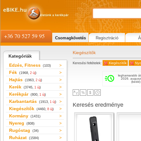
+36 70 527 59 95
Csomagkövetés
Regisztráció
Á
Kiegészítők
Kategóriák
Keresési feltételek:
Kiegészítők
Nyo
Edzés, Fitness
(103)
Fék
(1968,
2 új
)
leghamarabb át
2026. augusz
Hajtás
(1963,
2 új
)
(kedd)
Kerék
(3745,
1 új
)
Kerékpár
(800,
1 új
)
Karbantartás
(1913,
1 új
)
Keresés eredménye
Kiegészítők
(4460,
8 új
)
Kormány
(1431)
Nyereg
(808)
Rugóstag
(34)
Ruházat
(1584)