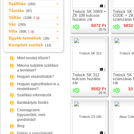
Szállítás
(182)
1
Tárolás
(87)
Trelock SK 108/8 +
Trelock SK 
ZK 108 kulcsos
CODE + ZK
Váltás
(1198,
3 új
)
huzalos zár
számzáras 
zár
Váz
(293)
6072 Ft
5832 
20 %
Villa
(508,
1 új
)
Egyéb termékek
(26)
Komplett szettek
(13)
Miért rendelj tőlünk?
Mikorra tudjátok szállítani
1
a terméket?
Trelock SK 312
Trelock SK 
Hogyan vásárolhatok?
kulcsos huzalos
számzáras 
zár
zár
Hogyan egészíthetem ki a
9592 Ft
10
rendelésem?
20 %
Szállítási információk
Bankkártyás fizetés
Csomagcsere.
Egyszerűbb, mint
gondolnád!
Blog
Elállás a szerződéstől
1