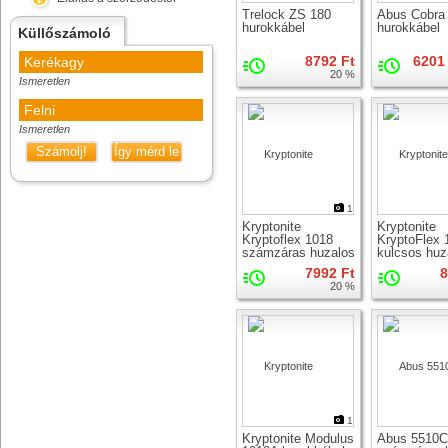
Trelock ZS 180
Abus Cobra
hurokkábel
hurokkábel
Küllőszámoló
8792 Ft
6201 
Kerékagy
20 %
Ismeretlen
Felni
Ismeretlen
Számolj!
Így mérd le
1
Kryptonite
Kryptonite
Kryptoflex 1018
KryptoFlex 
számzáras huzalos
kulcsos huz
zár
zár
7992 Ft
8
20 %
1
Kryptonite Modulus
Abus 5510C