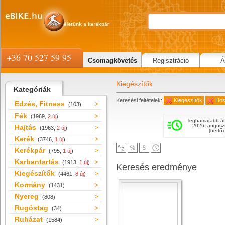
+36 70 527 59 95
Csomagkövetés
Regisztráció
Á
Kiegészítők
Kategóriák
Keresési feltételek:
Kiegészítők
Hos
Edzés, Fitness
(103)
Fék
(1969,
2 új
)
leghamarabb át
2026. augusz
Hajtás
(1963,
2 új
)
(hétfő)
Kerék
(3746,
1 új
)
Kerékpár
(795,
1 új
)
Karbantartás
(1913,
1 új
)
Keresés eredménye
Kiegészítők
(4461,
8 új
)
Kormány
(1431)
Nyereg
(808)
Rugóstag
(34)
Ruházat
(1584)