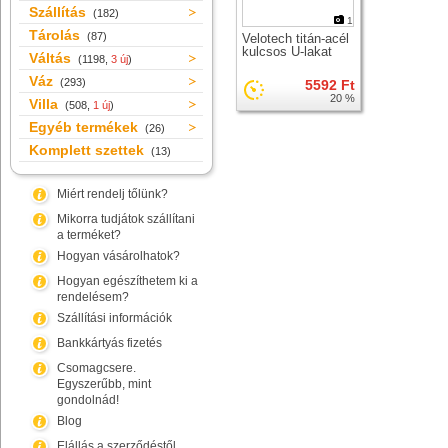
Szállítás
(182)
1
Tárolás
(87)
Velotech titán-acél
kulcsos U-lakat
Váltás
(1198,
3 új
)
Váz
(293)
5592 Ft
20 %
Villa
(508,
1 új
)
Egyéb termékek
(26)
Komplett szettek
(13)
Miért rendelj tőlünk?
Mikorra tudjátok szállítani
a terméket?
Hogyan vásárolhatok?
Hogyan egészíthetem ki a
rendelésem?
Szállítási információk
Bankkártyás fizetés
Csomagcsere.
Egyszerűbb, mint
gondolnád!
Blog
Elállás a szerződéstől