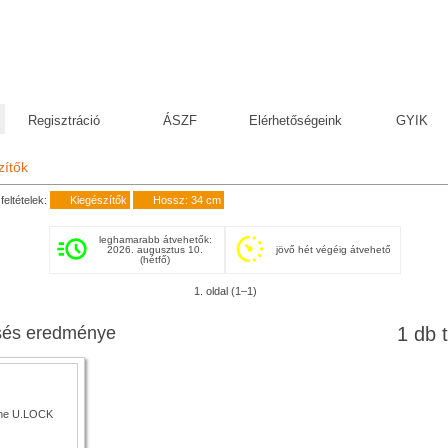
Regisztráció
ÁSZF
Elérhetőségeink
GYIK
zítők
feltételek:
Kiegészítők
Hossz: 34 cm
leghamarabb átvehetők:
2026. augusztus 10.
jövő hét végéig átvehető
(hétfő)
1. oldal (1–1)
sés eredménye
1 db t