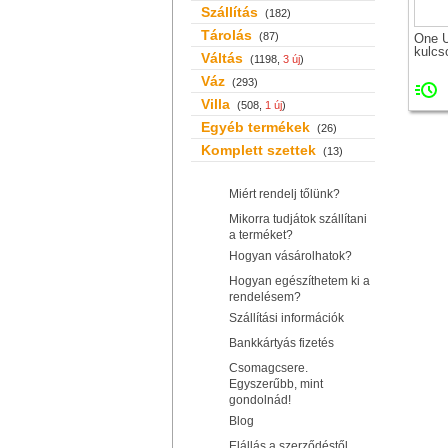
Szállítás
(182)
Tárolás
(87)
One 
kulcs
Váltás
(1198,
3 új
)
Váz
(293)
Villa
(508,
1 új
)
Egyéb termékek
(26)
Komplett szettek
(13)
Miért rendelj tőlünk?
Mikorra tudjátok szállítani
a terméket?
Hogyan vásárolhatok?
Hogyan egészíthetem ki a
rendelésem?
Szállítási információk
Bankkártyás fizetés
Csomagcsere.
Egyszerűbb, mint
gondolnád!
Blog
Elállás a szerződéstől