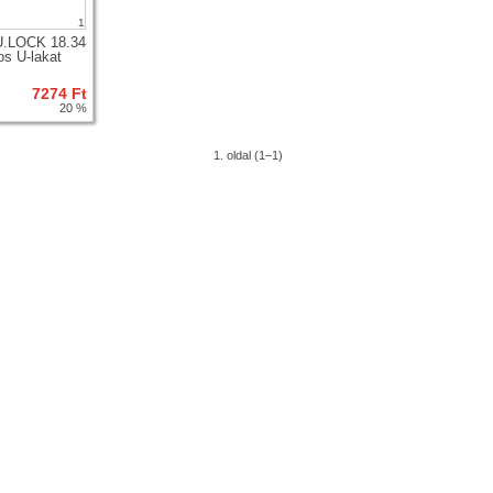
1
U.LOCK 18.34
os U-lakat
7274 Ft
20 %
1. oldal (1–1)