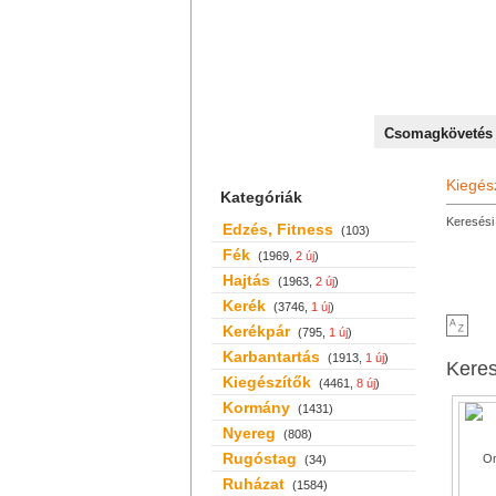
+36 70 527 59 95
Csomagkövetés
Kiegés
Kategóriák
Keresési 
Edzés, Fitness
(103)
Fék
(1969,
2 új
)
Hajtás
(1963,
2 új
)
Kerék
(3746,
1 új
)
Kerékpár
(795,
1 új
)
Karbantartás
(1913,
1 új
)
Kere
Kiegészítők
(4461,
8 új
)
Kormány
(1431)
Nyereg
(808)
Rugóstag
(34)
Ruházat
(1584)