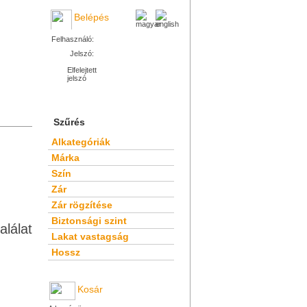
Belépés
Felhasználó:
Jelszó:
Elfelejtett
jelszó
Szűrés
Alkategóriák
Márka
Szín
Zár
Zár rögzítése
Biztonsági szint
alálat
Lakat vastagság
Hossz
Kosár