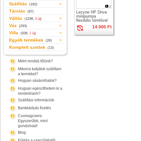
Szállítás
(182)
2
Tárolás
(87)
Lezyne HP Drive
minipumpa
Váltás
(1198,
3 új
)
flexibilis tömlővel
Váz
(293)
14 000 Ft
Villa
(508,
1 új
)
Egyéb termékek
(26)
Komplett szettek
(13)
Miért rendelj tőlünk?
Mikorra tudjátok szállítani
a terméket?
Hogyan vásárolhatok?
Hogyan egészíthetem ki a
rendelésem?
Szállítási információk
Bankkártyás fizetés
Csomagcsere.
Egyszerűbb, mint
gondolnád!
Blog
Elállás a szerződéstől