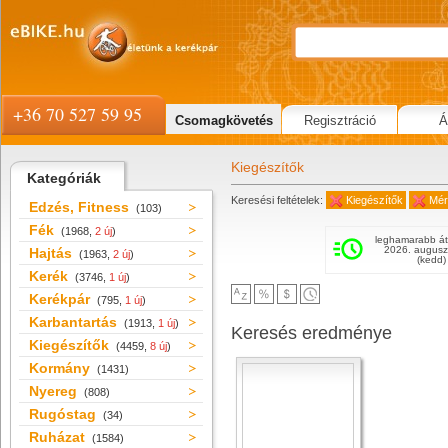
+36 70 527 59 95
Csomagkövetés
Regisztráció
Á
Kiegészítők
Kategóriák
Keresési feltételek:
Kiegészítők
Mér
Edzés, Fitness
(103)
Fék
(1968,
2 új
)
leghamarabb át
2026. augusz
Hajtás
(1963,
2 új
)
(kedd)
Kerék
(3746,
1 új
)
Kerékpár
(795,
1 új
)
Karbantartás
(1913,
1 új
)
Keresés eredménye
Kiegészítők
(4459,
8 új
)
Kormány
(1431)
Nyereg
(808)
Rugóstag
(34)
Ruházat
(1584)