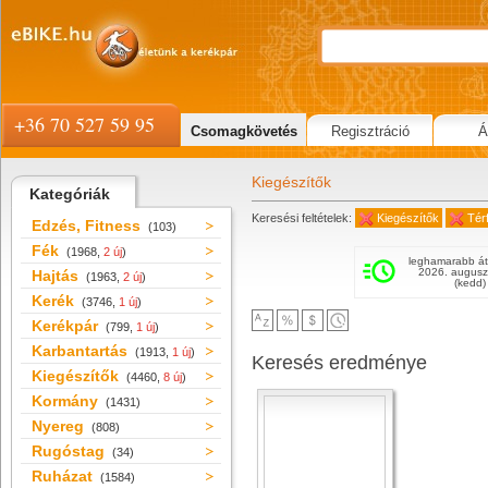
+36 70 527 59 95
Csomagkövetés
Regisztráció
Á
Kiegészítők
Kategóriák
Keresési feltételek:
Kiegészítők
Tér
Edzés, Fitness
(103)
Fék
(1968,
2 új
)
leghamarabb át
2026. augusz
Hajtás
(1963,
2 új
)
(kedd)
Kerék
(3746,
1 új
)
Kerékpár
(799,
1 új
)
Karbantartás
(1913,
1 új
)
Keresés eredménye
Kiegészítők
(4460,
8 új
)
Kormány
(1431)
Nyereg
(808)
Rugóstag
(34)
Ruházat
(1584)