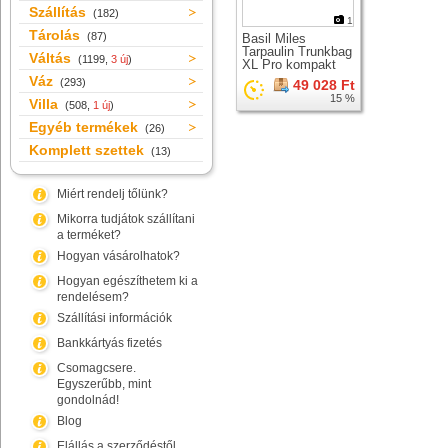
Szállítás
(182)
1
Tárolás
(87)
Basil Miles
Tarpaulin Trunkbag
Váltás
(1199,
3 új
)
XL Pro kompakt
táska csomagtartó
Váz
(293)
49 028 Ft
tetejére MIK 2.0
15 %
Villa
adapterrel
(508,
1 új
)
Egyéb termékek
(26)
Komplett szettek
(13)
Miért rendelj tőlünk?
Mikorra tudjátok szállítani
a terméket?
Hogyan vásárolhatok?
Hogyan egészíthetem ki a
rendelésem?
Szállítási információk
Bankkártyás fizetés
Csomagcsere.
Egyszerűbb, mint
gondolnád!
Blog
Elállás a szerződéstől