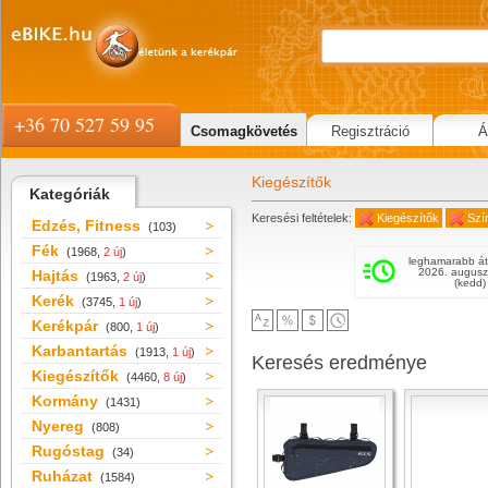
+36 70 527 59 95
Csomagkövetés
Regisztráció
Á
Kiegészítők
Kategóriák
Keresési feltételek:
Kiegészítők
Szí
Edzés, Fitness
(103)
Fék
(1968,
2 új
)
leghamarabb át
2026. augusz
Hajtás
(1963,
2 új
)
(kedd)
Kerék
(3745,
1 új
)
Kerékpár
(800,
1 új
)
Karbantartás
(1913,
1 új
)
Keresés eredménye
Kiegészítők
(4460,
8 új
)
Kormány
(1431)
Nyereg
(808)
Rugóstag
(34)
Ruházat
(1584)