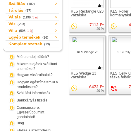
Szállítás
(182)
2
Tárolás
(87)
KLS Rectangle 023
KLS Roller
váztáska
kormánytás
Váltás
(1199,
3 új
)
Váz
(293)
7112 Ft
4
20 %
Villa
(508,
1 új
)
Egyéb termékek
(26)
Komplett szettek
(13)
Miért rendelj tőlünk?
Mikorra tudjátok szállítani
2
a terméket?
KLS Wedge 23
KLS Celly 0
Hogyan vásárolhatok?
váztáska
táska felső
Hogyan egészíthetem ki a
6472 Ft
7
rendelésem?
20 %
Szállítási információk
Bankkártyás fizetés
Csomagcsere.
Egyszerűbb, mint
gondolnád!
Blog
Elállás a szerződéstől