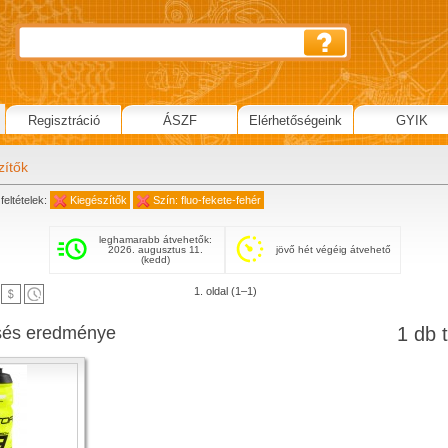
Regisztráció
ÁSZF
Elérhetőségeink
GYIK
zítők
feltételek:
Kiegészítők
Szín: fluo-fekete-fehér
leghamarabb átvehetők:
2026. augusztus 11.
jövő hét végéig átvehető
(kedd)
1. oldal (1–1)
sés eredménye
1 db t