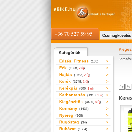
+36 70 527 59 95
Csomagkövetés
Kiegés
Kategóriák
Keresési 
Edzés, Fitness
(103)
Fék
(1968,
2 új
)
Hajtás
(1963,
2 új
)
Kerék
(3745,
1 új
)
Kerékpár
(800,
1 új
)
Karbantartás
(1913,
1 új
)
Kere
Kiegészítők
(4460,
8 új
)
Kormány
(1431)
Nyereg
(808)
Rugóstag
(34)
Ruházat
(1584)