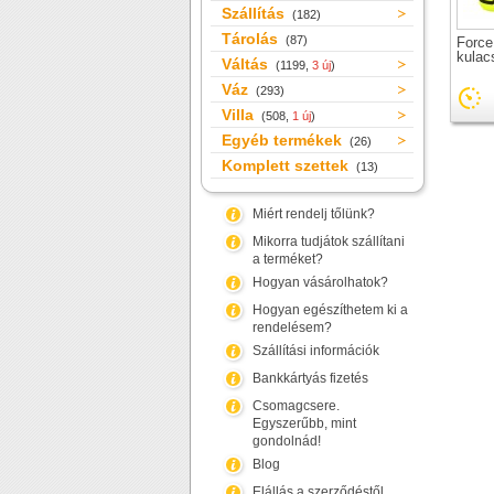
Szállítás
(182)
Tárolás
(87)
Force
kulac
Váltás
(1199,
3 új
)
Váz
(293)
Villa
(508,
1 új
)
Egyéb termékek
(26)
Komplett szettek
(13)
Miért rendelj tőlünk?
Mikorra tudjátok szállítani
a terméket?
Hogyan vásárolhatok?
Hogyan egészíthetem ki a
rendelésem?
Szállítási információk
Bankkártyás fizetés
Csomagcsere.
Egyszerűbb, mint
gondolnád!
Blog
Elállás a szerződéstől