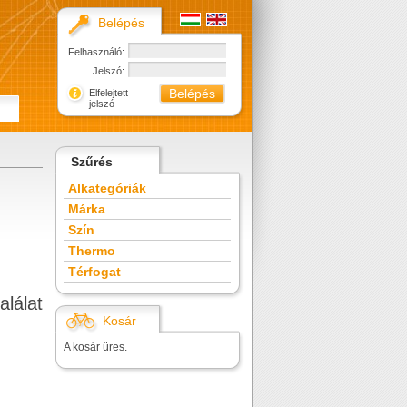
Belépés
Felhasználó:
Jelszó:
Elfelejtett
jelszó
Szűrés
Alkategóriák
Márka
Szín
Thermo
Térfogat
alálat
Kosár
A kosár üres.