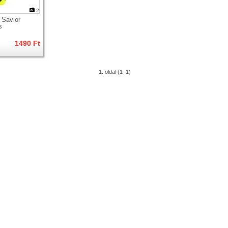
2
 Savior
s
1490 Ft
1. oldal (1–1)