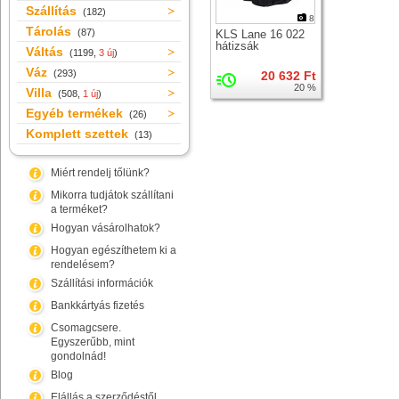
Szállítás
(182)
8
Tárolás
(87)
KLS Lane 16 022
hátizsák
Váltás
(1199,
3 új
)
Váz
(293)
20 632 Ft
20 %
Villa
(508,
1 új
)
Egyéb termékek
(26)
Komplett szettek
(13)
Miért rendelj tőlünk?
Mikorra tudjátok szállítani
a terméket?
Hogyan vásárolhatok?
Hogyan egészíthetem ki a
rendelésem?
Szállítási információk
Bankkártyás fizetés
Csomagcsere.
Egyszerűbb, mint
gondolnád!
Blog
Elállás a szerződéstől