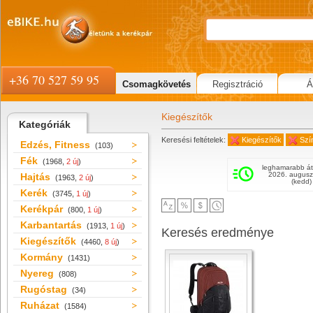
+36 70 527 59 95
Csomagkövetés
Regisztráció
Á
Kiegészítők
Kategóriák
Keresési feltételek:
Kiegészítők
Szí
Edzés, Fitness
(103)
Fék
(1968,
2 új
)
leghamarabb át
2026. augusz
Hajtás
(1963,
2 új
)
(kedd)
Kerék
(3745,
1 új
)
Kerékpár
(800,
1 új
)
Karbantartás
(1913,
1 új
)
Keresés eredménye
Kiegészítők
(4460,
8 új
)
Kormány
(1431)
Nyereg
(808)
Rugóstag
(34)
Ruházat
(1584)