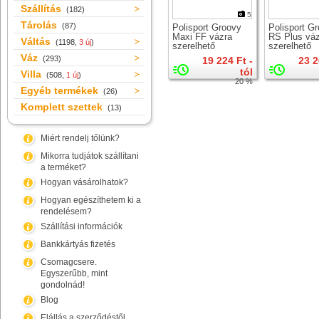
Szállítás
(182)
5
Tárolás
(87)
Polisport Groovy
Polisport G
Maxi FF vázra
RS Plus vá
Váltás
(1198,
3 új
)
szerelhető
szerelhető
gyerekülés
gyerekülés
Váz
(293)
19 224 Ft -
23 2
tól
Villa
(508,
1 új
)
20 %
Egyéb termékek
(26)
Komplett szettek
(13)
Miért rendelj tőlünk?
Mikorra tudjátok szállítani
a terméket?
Hogyan vásárolhatok?
Hogyan egészíthetem ki a
rendelésem?
Szállítási információk
Bankkártyás fizetés
Csomagcsere.
Egyszerűbb, mint
gondolnád!
Blog
Elállás a szerződéstől