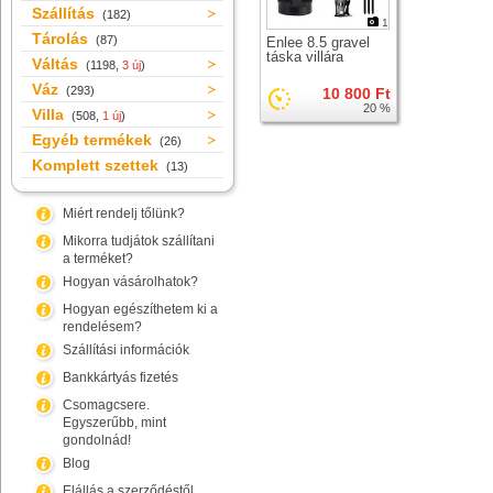
Szállítás
(182)
1
Tárolás
(87)
Enlee 8.5 gravel
táska villára
Váltás
(1198,
3 új
)
Váz
(293)
10 800 Ft
20 %
Villa
(508,
1 új
)
Egyéb termékek
(26)
Komplett szettek
(13)
Miért rendelj tőlünk?
Mikorra tudjátok szállítani
a terméket?
Hogyan vásárolhatok?
Hogyan egészíthetem ki a
rendelésem?
Szállítási információk
Bankkártyás fizetés
Csomagcsere.
Egyszerűbb, mint
gondolnád!
Blog
Elállás a szerződéstől