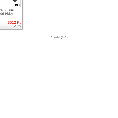
1
re 5G uni
dő (4db)
3512 Ft
20 %
1. oldal (1–1)