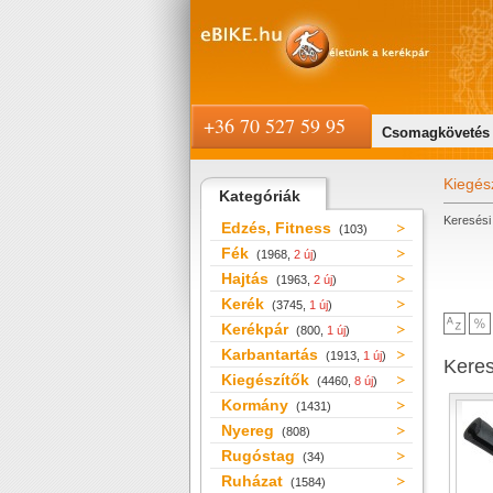
+36 70 527 59 95
Csomagkövetés
Kiegés
Kategóriák
Keresési 
Edzés, Fitness
(103)
Fék
(1968,
2 új
)
Hajtás
(1963,
2 új
)
Kerék
(3745,
1 új
)
Kerékpár
(800,
1 új
)
Karbantartás
(1913,
1 új
)
Kere
Kiegészítők
(4460,
8 új
)
Kormány
(1431)
Nyereg
(808)
Rugóstag
(34)
Ruházat
(1584)