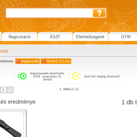
Regisztráció
ÁSZF
Elérhetőségeink
GYIK
zítők
feltételek:
Kiegészítők
Átmérő: 5.5 mm
leghamarabb átvehetők:
2026. augusztus 11.
jövő hét végéig átvehető
(kedd)
1. oldal (1–1)
sés eredménye
1 db t