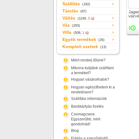
Szállítás
(182)
Tárolás
(87)
Jagwi
vázvé
Váltás
(1199,
3 új
)
Váz
(293)
Villa
(508,
1 új
)
Egyéb termékek
(26)
Komplett szettek
(13)
Miért rendelj tőlünk?
Mikorra tudjátok szállítani
a terméket?
Hogyan vásárolhatok?
Hogyan egészíthetem ki a
rendelésem?
Szállítási információk
Bankkártyás fizetés
Csomagcsere.
Egyszerűbb, mint
gondolnád!
Blog
Elállás a szerződéstől