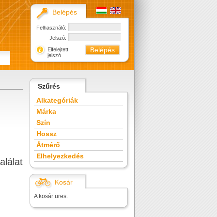
Belépés
Felhasználó:
Jelszó:
Elfelejtett
jelszó
Szűrés
Alkategóriák
Márka
Szín
Hossz
Átmérő
Elhelyezkedés
alálat
Kosár
A kosár üres.